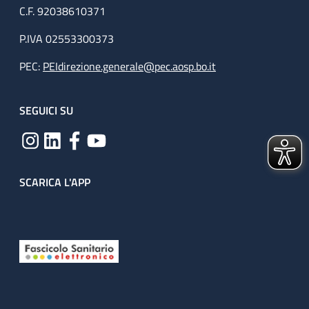
C.F. 92038610371
P.IVA 02553300373
PEC:
PEIdirezione.generale@pec.aosp.bo.it
SEGUICI SU
SCARICA L'APP