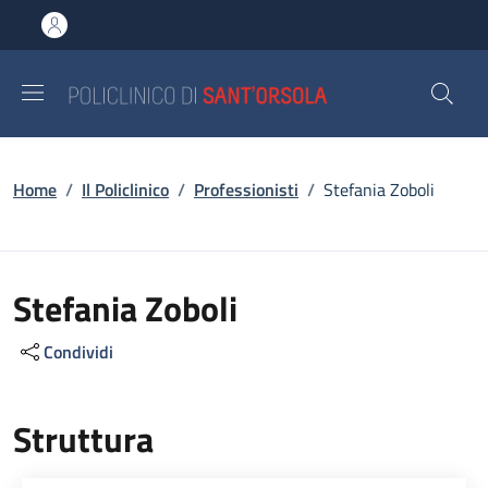
Salta al contenuto principale
Skip to footer content
Briciole di pane
Home
/
Il Policlinico
/
Professionisti
/
Stefania Zoboli
Stefania Zoboli
Condividi
Struttura