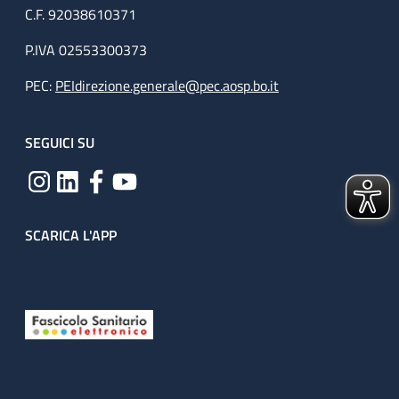
C.F. 92038610371
P.IVA 02553300373
PEC:
PEIdirezione.generale@pec.aosp.bo.it
SEGUICI SU
SCARICA L'APP