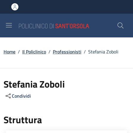
Salta al contenuto principale
Skip to footer content
Briciole di pane
Home
/
Il Policlinico
/
Professionisti
/
Stefania Zoboli
Stefania Zoboli
Condividi
Struttura