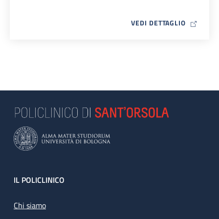
MAP ICO
VEDI DETTAGLIO
Footer
IL POLICLINICO
Chi siamo