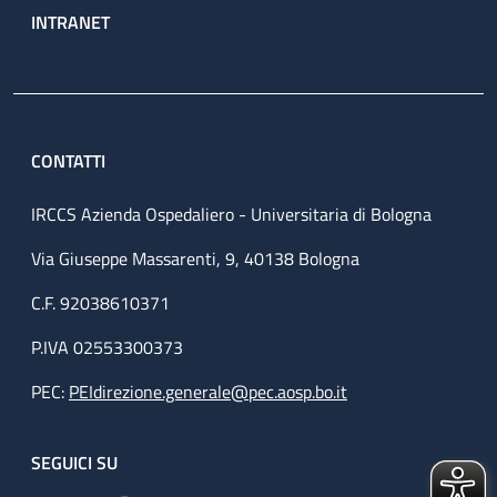
INTRANET
CONTATTI
IRCCS Azienda Ospedaliero - Universitaria di Bologna
Via Giuseppe Massarenti, 9, 40138 Bologna
C.F. 92038610371
P.IVA 02553300373
PEC:
PEIdirezione.generale@pec.aosp.bo.it
SEGUICI SU