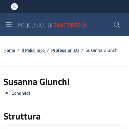
Salta al contenuto principale
Skip to footer content
Briciole di pane
Home
/
Il Policlinico
/
Professionisti
/
Susanna Giunchi
Susanna Giunchi
Condividi
Struttura