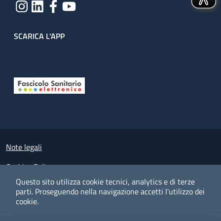
SCARICA L'APP
Useful links section
Small prints
Note legali
Cookies Policy
Questo sito utilizza cookie tecnici, analytics e di terze
Policy privacy e protezione del dato personale
parti.
Proseguendo nella navigazione accetti l'utilizzo dei
cookie.
Albo pretorio on-line