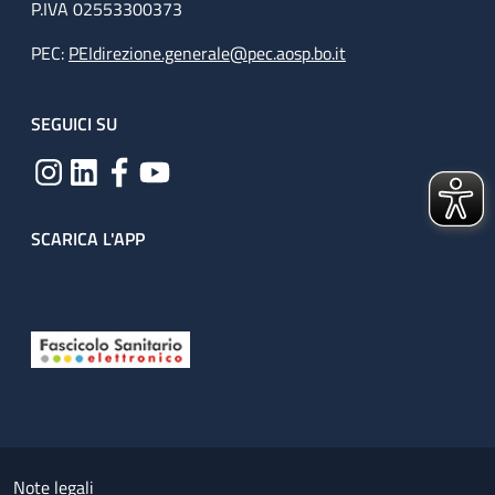
P.IVA 02553300373
PEC:
PEIdirezione.generale@pec.aosp.bo.it
SEGUICI SU
SCARICA L'APP
Useful links section
Small prints
Note legali