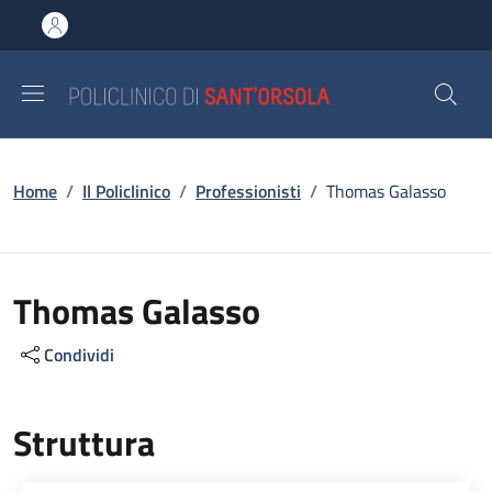
Salta al contenuto principale
Skip to footer content
Briciole di pane
Home
/
Il Policlinico
/
Professionisti
/
Thomas Galasso
Thomas Galasso
Condividi
Struttura