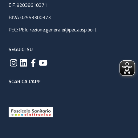
C.F. 92038610371
P.IVA 02553300373
PEC:
PEIdirezione.generale@pec.aosp.bo.it
SEGUICI SU
SCARICA L'APP