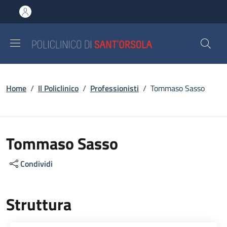
Salta al contenuto principale
Skip to footer content
Briciole di pane
Home
/
Il Policlinico
/
Professionisti
/
Tommaso Sasso
Tommaso Sasso
Condividi
Struttura