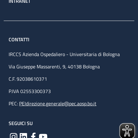
INTRANET
CONTATTI
IRCCS Azienda Ospedaliero - Universitaria di Bologna
Via Giuseppe Massarenti, 9, 40138 Bologna
C.F. 92038610371
P.IVA 02553300373
PEC:
PEIdirezione.generale@pec.aosp.bo.it
SEGUICI SU