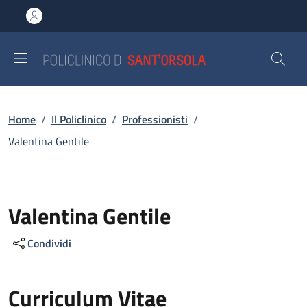
Salta al contenuto principale
Skip to footer content
Briciole di pane
Home
/
Il Policlinico
/
Professionisti
/
Valentina Gentile
Valentina Gentile
Condividi
Curriculum Vitae