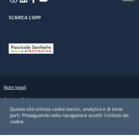
SCARICA L'APP
Useful links section
Small prints
Note legali
Cookies Policy
Questo sito utilizza cookie tecnici, analytics e di terze
Policy privacy e protezione del dato personale
parti.
Proseguendo nella navigazione accetti l'utilizzo dei
cookie.
Albo pretorio on-line
Dichiarazione di accessibilità
COOKIES
I CO
PREFERENZE
ACCETTO