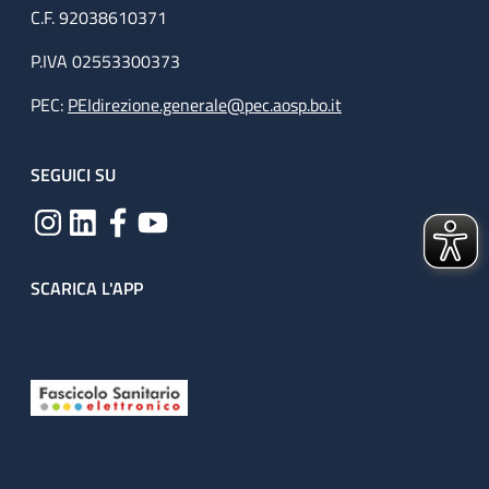
C.F. 92038610371
P.IVA 02553300373
PEC:
PEIdirezione.generale@pec.aosp.bo.it
SEGUICI SU
SCARICA L'APP