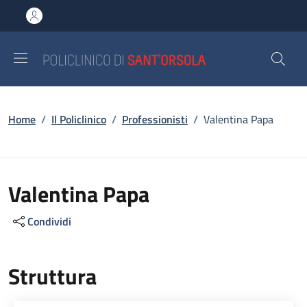
Salta al contenuto principale
Skip to footer content
Briciole di pane
Home
/
Il Policlinico
/
Professionisti
/
Valentina Papa
Valentina Papa
Condividi
Struttura