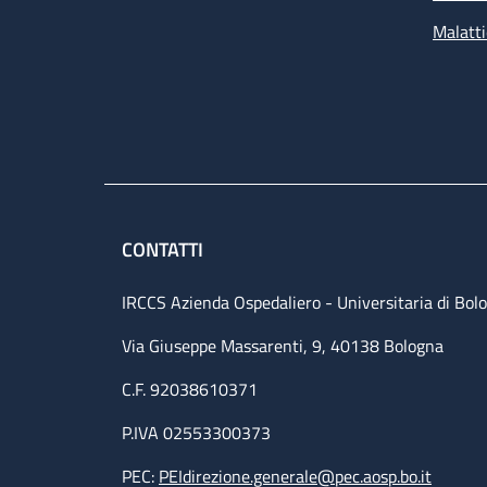
Malatti
CONTATTI
IRCCS Azienda Ospedaliero - Universitaria di Bol
Via Giuseppe Massarenti, 9, 40138 Bologna
C.F. 92038610371
P.IVA 02553300373
PEC:
PEIdirezione.generale@pec.aosp.bo.it