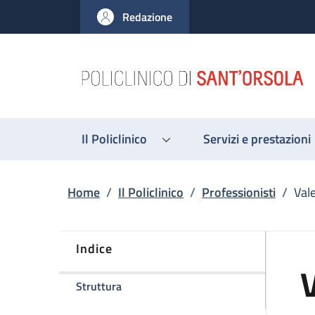
Salta al contenuto principale
Skip to footer content
Redazione
Il Policlinico
Servizi e prestazioni
Briciole di pane
Home
/
Il Policlinico
/
Professionisti
/
Vale
Indice
V
della pagina Valerio Di Scioscio
Struttura