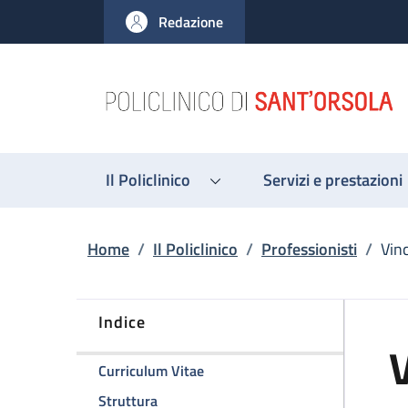
Salta al contenuto principale
Skip to footer content
Redazione
Il Policlinico
Servizi e prestazioni
Briciole di pane
Home
/
Il Policlinico
/
Professionisti
/
Vin
Indice
della pagina Vincenza Nappi
Curriculum Vitae
della pagina Vincenza Nappi
Struttura