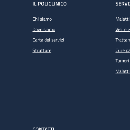
Footer
IL POLICLINICO
SERVI
Chi siamo
Malatti
Dove siamo
Visite 
Carta dei servizi
Tratta
Strutture
Cure pa
Tumori 
Malatti
CONTATTI