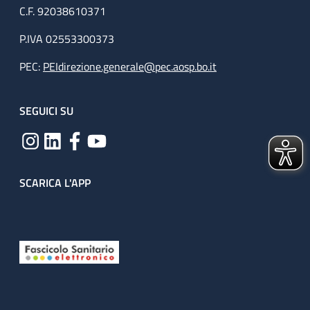
C.F. 92038610371
P.IVA 02553300373
PEC:
PEIdirezione.generale@pec.aosp.bo.it
SEGUICI SU
SCARICA L'APP