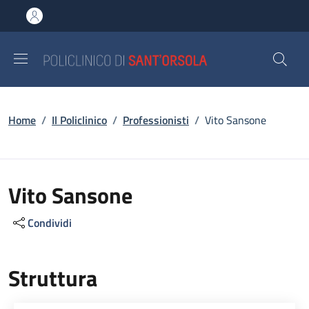
Salta al contenuto principale
Skip to footer content
Briciole di pane
Home
/
Il Policlinico
/
Professionisti
/
Vito Sansone
Vito Sansone
Condividi
Struttura