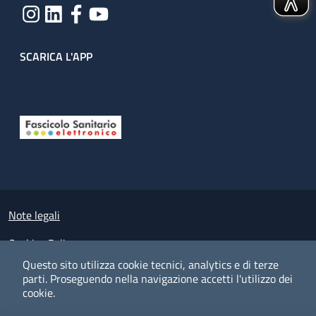
SCARICA L'APP
Useful links section
Small prints
Note legali
Cookies Policy
Questo sito utilizza cookie tecnici, analytics e di terze
Policy privacy e protezione del dato personale
parti.
Proseguendo nella navigazione accetti l'utilizzo dei
cookie.
Albo pretorio on-line