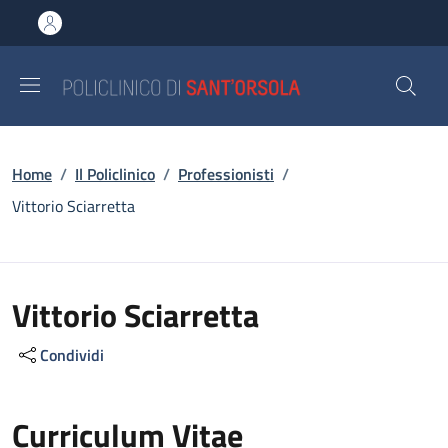
Salta al contenuto principale
Skip to footer content
Briciole di pane
Home
/
Il Policlinico
/
Professionisti
/
Vittorio Sciarretta
Vittorio Sciarretta
Condividi
Curriculum Vitae