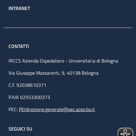
INTRANET
CONTATTI
IRCCS Azienda Ospedaliero - Universitaria di Bologna
Via Giuseppe Massarenti, 9, 40138 Bologna
C.F. 92038610371
P.IVA 02553300373
PEC:
PEIdirezione.generale@pec.aosp.bo.it
SEGUICI SU