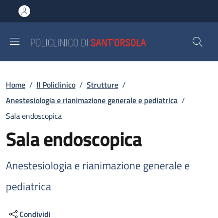
Salta al contenuto principale
Skip to footer content
Briciole di pane
Home
/
Il Policlinico
/
Strutture
/
Anestesiologia e rianimazione generale e pediatrica
/
Sala endoscopica
Sala endoscopica
Anestesiologia e rianimazione generale e
pediatrica
Condividi