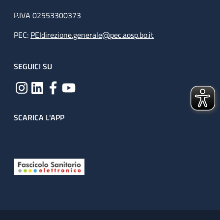
P.IVA 02553300373
PEC:
PEIdirezione.generale@pec.aosp.bo.it
SEGUICI SU
SCARICA L'APP
Useful links section
Small prints