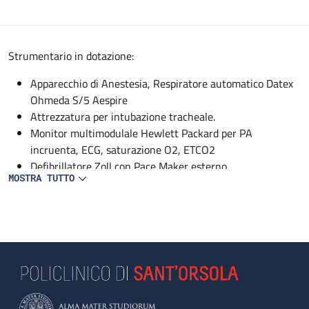
Descrizione
Strumentario in dotazione:
Apparecchio di Anestesia, Respiratore automatico Datex
Ohmeda S/5 Aespire
Attrezzatura per intubazione tracheale.
Monitor multimodulale Hewlett Packard per PA
incruenta, ECG, saturazione O2, ETCO2
Defibrillatore Zoll con Pace Maker esterno
MOSTRA TUTTO
1 Pompa a siringa Braun perfusor secura
Aspiratori dedicati