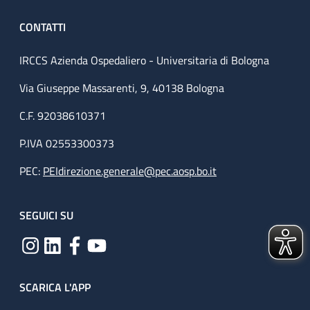
CONTATTI
IRCCS Azienda Ospedaliero - Universitaria di Bologna
Via Giuseppe Massarenti, 9, 40138 Bologna
C.F. 92038610371
P.IVA 02553300373
PEC:
PEIdirezione.generale@pec.aosp.bo.it
SEGUICI SU
SCARICA L'APP