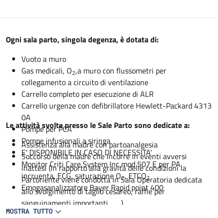
Descrizione
Ogni sala parto, singola degenza, è dotata di:
Vuoto a muro
Gas medicali, O
,a muro con flussometri per
2
collegamento a circuito di ventilazione
Carrello completo per esecuzione di ALR
Carrello urgenze con defibrillatore Hewlett-Packard 4313
0A
Le attività svolte presso le Sale Parto sono dedicate a:
Pompe per PCA
Pompe infusionali a siringa
Assistenza alla madre con partoanalgesia
E' DISPONIBILE IN CASO DI NECESSITA'
Soccorso della madre che incorre in eventi avversi
Monitor Criti Care System Inc mod 507 E per PA
inattesi (in rapporto alla gravità delle condizioni la
incruenta, ECG, saturazione O
, ETCO
2
2
Partoriente viene condotta in Sala Operatoria dedicata
Emogasanalizzatore Bayer Rapid point 400
allo svolgimento di taglio cesareo, raffie per
sanguinamenti importanti.........)
MOSTRA TUTTO
Analgo sedazione per travaglio abortivo