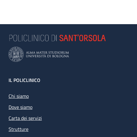
Analgo sedazione-anestesia per piccole procedure
inerenti l'espletamento del Parto
Assistenza neonatale complessa e per consulenza
richiesta dal neonatologo
Footer
IL POLICLINICO
Chi siamo
Dove siamo
Carta dei servizi
Strutture