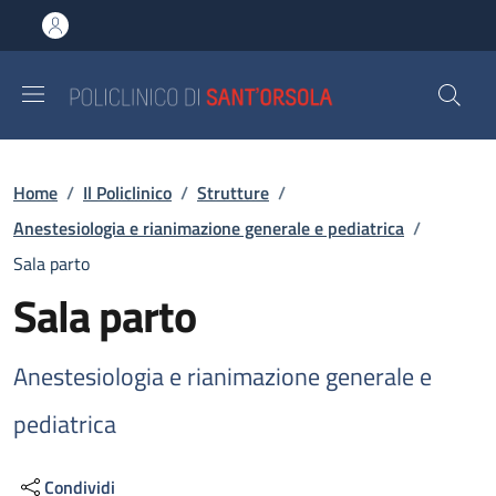
Salta al contenuto principale
Skip to footer content
Briciole di pane
Home
/
Il Policlinico
/
Strutture
/
Anestesiologia e rianimazione generale e pediatrica
/
Sala parto
Sala parto
Anestesiologia e rianimazione generale e
pediatrica
Condividi