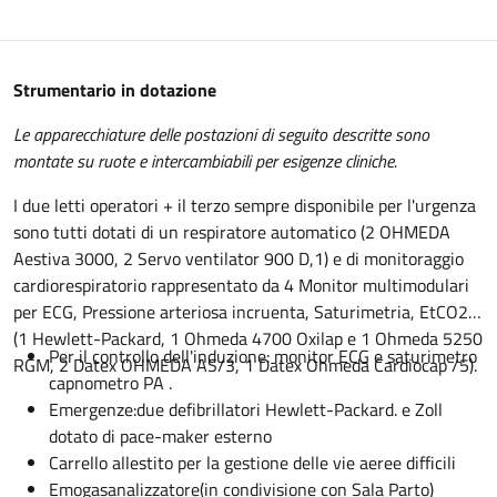
Descrizione
Strumentario in dotazione
Le apparecchiature delle postazioni di seguito descritte sono
montate su ruote e intercambiabili per esigenze cliniche.
I due letti operatori + il terzo sempre disponibile per l'urgenza
sono tutti dotati di un respiratore automatico (2 OHMEDA
Aestiva 3000, 2 Servo ventilator 900 D,1) e di monitoraggio
cardiorespiratorio rappresentato da 4 Monitor multimodulari
per ECG, Pressione arteriosa incruenta, Saturimetria, EtCO2
(1 Hewlett-Packard, 1 Ohmeda 4700 Oxilap e 1 Ohmeda 5250
Per il controllo dell'induzione: monitor ECG e saturimetro
RGM, 2 Datex OHMEDA AS/3, 1 Datex Ohmeda Cardiocap /5).
capnometro PA .
Emergenze:due defibrillatori Hewlett-Packard. e Zoll
dotato di pace-maker esterno
Carrello allestito per la gestione delle vie aeree difficili
Emogasanalizzatore(in condivisione con Sala Parto)