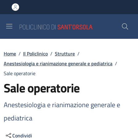
Salta al contenuto principale
Skip to footer content
Briciole di pane
Home
/
Il Policlinico
/
Strutture
/
Anestesiologia e rianimazione generale e pediatrica
/
Sale operatorie
Sale operatorie
Anestesiologia e rianimazione generale e
pediatrica
Condividi