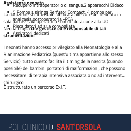
Assistenza neonato
Recupero intraoperatorio di sangue:2 apparecchi Dideco
5 Pompe a siringa Perfusor Compact, 4 pompe per
La dotazione strumentale dedicata alle cure del neonato in
analgesia postoperatoria -PCA
sala parto / sala operatoria sono in dotazione alla UO
Riscaldatori ad aria convogliata
Neonatologia
che gestisce ed è responsabile di tali
Aspiratori dedicati
strumentazioni
I neonati hanno accesso privilegiato alla Neonatologia e alla
Rianimazione Pediatrica (quest'ultima appartiene allo stesso
Servizio): tutto questo facilita il timing della nascita (quando
possibile) dei bambini portatori di malformazioni, che possono
necessitare di terapia intensiva associata o no ad intervento
chirurgico.
È strutturato un percorso Ex.I.T.