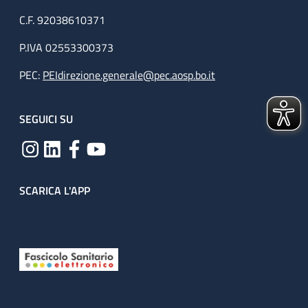
C.F. 92038610371
P.IVA 02553300373
PEC:
PEIdirezione.generale@pec.aosp.bo.it
SEGUICI SU
SCARICA L'APP