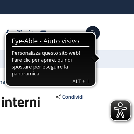
Facebook
Instagram
Linkedin
YouTube
Cerca
Sostienici
e Vascolare per interni
interni
Condividi