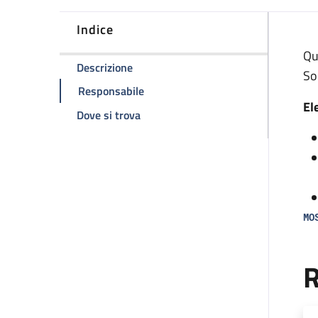
Indice
D
Qu
della pagina Ambulatorio Esplorazione
Descrizione
So
della pagina Ambulatorio Esplorazio
Responsabile
El
della pagina Ambulatorio Esplorazio
Dove si trova
MO
R