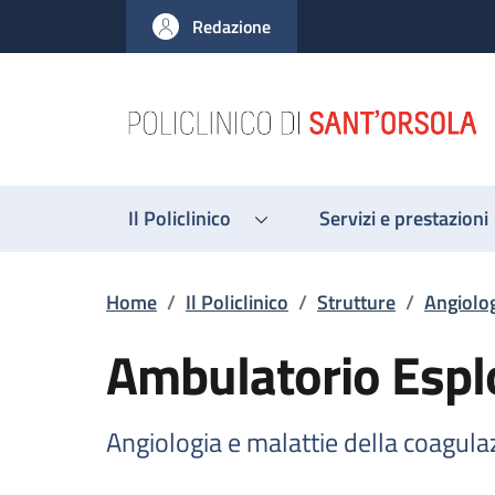
Salta al contenuto principale
Skip to footer content
Redazione
Il Policlinico
Servizi e prestazioni
Briciole di pane
Home
/
Il Policlinico
/
Strutture
/
Angiolog
Ambulatorio Esplo
Angiologia e malattie della coagula