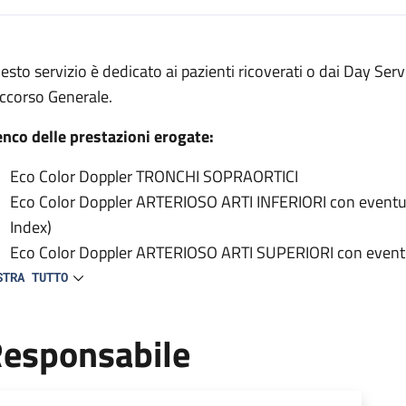
escrizione
esto servizio è dedicato ai pazienti ricoverati o dai Day Serv
 Vascolare per interni
ccorso Generale.
ne Vascolare per interni
enco delle prestazioni erogate:
ne Vascolare per interni
Eco Color Doppler TRONCHI SOPRAORTICI
Eco Color Doppler ARTERIOSO ARTI INFERIORI con eventual
Index)
Eco Color Doppler ARTERIOSO ARTI SUPERIORI con eventua
toracico superiore (TOS)
STRA TUTTO
Eco Color Doppler AORTA ADDOMINALE
Eco Color Doppler ARTERIE ILIACHE
esponsabile
Eco Color Doppler ARTERIE RENALI
Eco Color Doppler VENA CAVA INFERIORE
Eco Color Doppler VENE ILIACHE