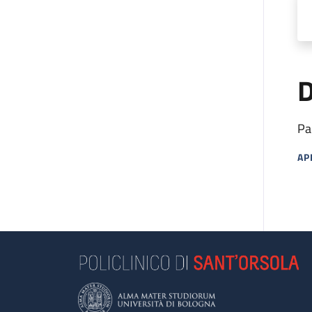
D
Pa
AP
MA