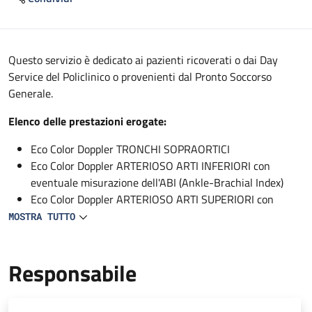
Descrizione
Questo servizio è dedicato ai pazienti ricoverati o dai Day
Service del Policlinico o provenienti dal Pronto Soccorso
Generale.
Elenco delle prestazioni erogate:
Eco Color Doppler TRONCHI SOPRAORTICI
Eco Color Doppler ARTERIOSO ARTI INFERIORI con
eventuale misurazione dell'ABI (Ankle-Brachial Index)
Eco Color Doppler ARTERIOSO ARTI SUPERIORI con
eventuali manovre di studio dello stretto toracico
MOSTRA TUTTO
superiore (TOS)
Eco Color Doppler AORTA ADDOMINALE
Responsabile
Eco Color Doppler ARTERIE ILIACHE
Eco Color Doppler ARTERIE RENALI
Eco Color Doppler VENA CAVA INFERIORE