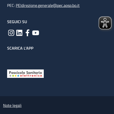
PEC:
PEIdirezione.generale@pec.aosp.bo.it
SEGUICI SU
SCARICA L'APP
Useful links section
Small prints
Note legali