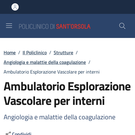
Salta al contenuto principale
Skip to footer content
Briciole di pane
Home
/
Il Policlinico
/
Strutture
/
Angiologia e malattie della coagulazione
/
Ambulatorio Esplorazione Vascolare per interni
Ambulatorio Esplorazione
Vascolare per interni
Angiologia e malattie della coagulazione
Condividi