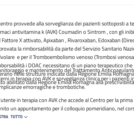
escrizione
 Centro provvede alla sorveglianza dei pazienti sottoposti a t
lante (Centro TAO)
rmaci antivitamina k (AVK) Coumadin o Sintrom , con gli inibit
te (Centro TAO)
l Fattore X attivato, Apixaban , Rivaroxaban, Edoxaban (Dire
gulante (Centro TAO)
provata la rimborsabilità da parte del Servizio Sanitario Nazi
lvolare e per il Tromboembolismo venoso (Trombosi venosa
a Anticoagulante (Centro TAO)
mborsabilità i DOAC necessitano di un piano terapeutico che 
nitoraggio e mantenimento del Trattamento Anticoagulante O
lante (Centro TAO)
erano nelle strutture indicate dalla Regione Emilia Romagna c
terni in terapia con AVK e sorveglianza clinica per i pazienti i
ato abilitato dalla Regione Emilia Romagna alla prescrivibil
gulante (Centro TAO)
mplicanze emorragiche e trombotiche.
icoagulante (Centro TAO)
l'utente in terapia con AVK che accede al Centro per la prima
rnito un appuntamento per il colloquio pomeridiano, nel corso
heda terapeutica in tutte le sue parti; viene insegnata la cor
STRA TUTTO
lce alla scheda, fornite indicazioni generali sulla terapia an
formativo sia sulla TAO che sulle norme di funzionamento de