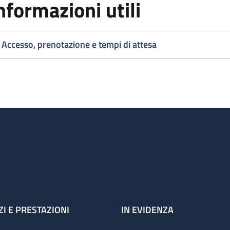
nformazioni utili
 Centro è iscritto alla Federazione Centri per la diagnosi della
titrombotiche (FCSA); ha da questa ottenuto l'accreditamen
rtecipa regolarmente ai controlli anuali di qualità terapeutica
Accesso, prenotazione e tempi di attesa
alità della gestione degli AVK, con Tempo Trascorso in Range 
dia dei centri partecipanti del 66,15 (dati forniti dal controll
mero di pazienti afferenti al Centro attualmente è intorno ai 
ENCO CENTRI BO.N. TAO
ZI E PRESTAZIONI
IN EVIDENZA