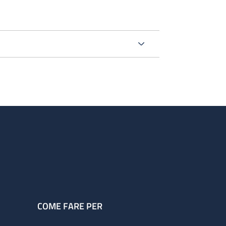
 trombosi e la Sorveglianza delle terapie
to del 2012 con un punteggio di Ottimo,
 da questa organizzati, per valutare la
risultato per il 2017 del 78,95% versus la
o qualità clinico annuale di FCSA). Il
3500 di cui circa il 60% in AVK.
COME FARE PER