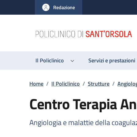
Salta al contenuto principale
Skip to footer content
Redazione
Il Policlinico
Servizi e prestazioni
Briciole di pane
Home
/
Il Policlinico
/
Strutture
/
Angiolog
Centro Terapia An
Angiologia e malattie della coagula