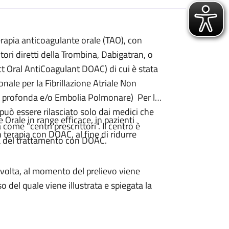
erapia anticoagulante orale (TAO), con
ori diretti della Trombina, Dabigatran, o
ct Oral AntiCoagulant DOAC) di cui è stata
onale per la Fibrillazione Atriale Non
 profonda e/o Embolia Polmonare) Per la
può essere rilasciato solo dai medici che
rale in range efficace, in pazienti
ome "centri prescrittori". Il centro è
n terapia con DOAC, al fine di ridurre
ità del trattamento con DOAC.
 volta, al momento del prelievo viene
 del quale viene illustrata e spiegata la
retta compilazione del questionario in
ticoagulante orale e fornito materiale
l centro. Il paziente esegue anche