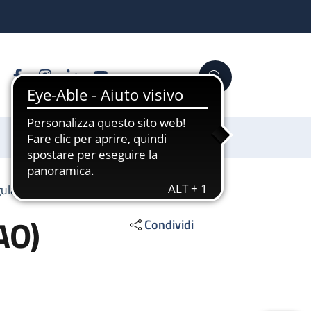
Facebook
Instagram
Linkedin
YouTube
Cerca
Sostienici
gulante (Centro TAO)
AO)
Condividi