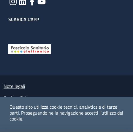
SCARICA L'APP
Useful links section
Small prints
Note legali
Cookies Policy
Questo sito utilizza cookie tecnici, analytics e di terze
Policy privacy e protezione del dato personale
parti.
Proseguendo nella navigazione accetti l'utilizzo dei
cookie.
Albo pretorio on-line