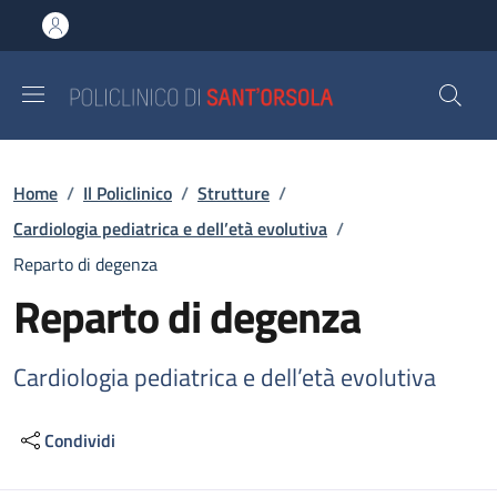
Salta al contenuto principale
Skip to footer content
Briciole di pane
Home
/
Il Policlinico
/
Strutture
/
Cardiologia pediatrica e dell’età evolutiva
/
Reparto di degenza
Reparto di degenza
Cardiologia pediatrica e dell’età evolutiva
Condividi