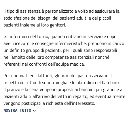
Descrizione
Il tipo di assistenza è personalizzato e volto ad assicurare la
soddisfazione dei bisogni dei pazienti adulti e dei piccoli
pazienti insieme ai loro genitori.
Gli infermieri del turno, quando entrano in servizio e dopo
aver ricevuto le consegne infermieristiche, prendono in carico
un definito gruppo di pazienti, per i quali sono responsabili
nell’ambito delle loro competenze assistenziali nonché
referenti nei confronti dell’equipe medica.
Per i neonati ed i lattanti, gli orari dei pasti osservano il
rispetto dei ritmi di sonno-veglia e le abitudini del bambino.
Il pranzo e la cena vengono proposti ai bambini più grandi e ai
pazienti adulti all’arrivo del vitto in reparto, ed eventualmente
vengono posticipati a richiesta dell’interessato.
MOSTRA TUTTO
L’infermiere si occupa personalmente della preparazione e
distribuzione del cibo a lattanti e neonati. Biberon e tettarelle