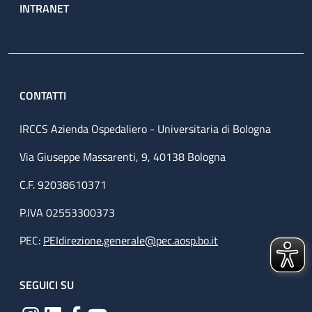
INTRANET
CONTATTI
IRCCS Azienda Ospedaliero - Universitaria di Bologna
Via Giuseppe Massarenti, 9, 40138 Bologna
C.F. 92038610371
P.IVA 02553300373
PEC:
PEIdirezione.generale@pec.aosp.bo.it
SEGUICI SU