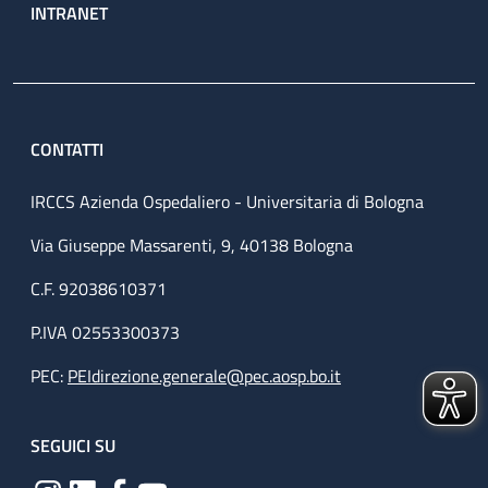
INTRANET
CONTATTI
IRCCS Azienda Ospedaliero - Universitaria di Bologna
Via Giuseppe Massarenti, 9, 40138 Bologna
C.F. 92038610371
P.IVA 02553300373
PEC:
PEIdirezione.generale@pec.aosp.bo.it
SEGUICI SU