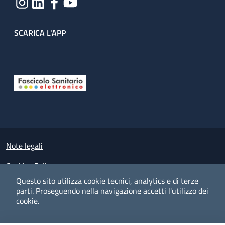
SCARICA L'APP
Useful links section
Small prints
Note legali
Cookies Policy
Questo sito utilizza cookie tecnici, analytics e di terze
Policy privacy e protezione del dato personale
parti.
Proseguendo nella navigazione accetti l'utilizzo dei
cookie.
Albo pretorio on-line