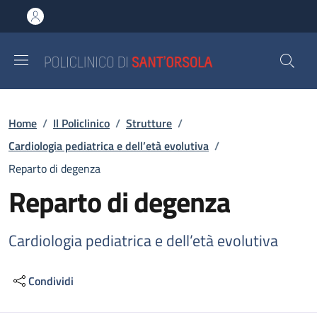
Salta al contenuto principale
Skip to footer content
Briciole di pane
Home
/
Il Policlinico
/
Strutture
/
Cardiologia pediatrica e dell’età evolutiva
/
Reparto di degenza
Reparto di degenza
Cardiologia pediatrica e dell’età evolutiva
Condividi