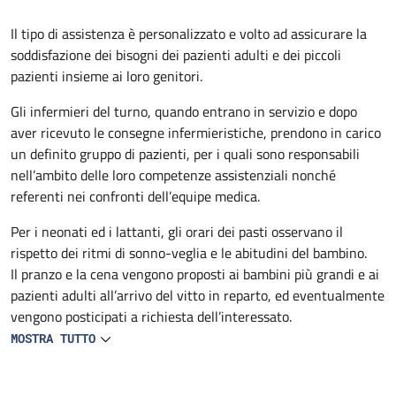
Descrizione
Il tipo di assistenza è personalizzato e volto ad assicurare la
soddisfazione dei bisogni dei pazienti adulti e dei piccoli
pazienti insieme ai loro genitori.
Gli infermieri del turno, quando entrano in servizio e dopo
aver ricevuto le consegne infermieristiche, prendono in carico
un definito gruppo di pazienti, per i quali sono responsabili
nell’ambito delle loro competenze assistenziali nonché
referenti nei confronti dell’equipe medica.
Per i neonati ed i lattanti, gli orari dei pasti osservano il
rispetto dei ritmi di sonno-veglia e le abitudini del bambino.
Il pranzo e la cena vengono proposti ai bambini più grandi e ai
pazienti adulti all’arrivo del vitto in reparto, ed eventualmente
vengono posticipati a richiesta dell’interessato.
MOSTRA TUTTO
L’infermiere si occupa personalmente della preparazione e
distribuzione del cibo a lattanti e neonati. Biberon e tettarelle