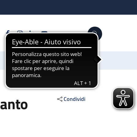
Facebook
Instagram
Linkedin
YouTube
Cerca
Sostienici
ianto
Condividi