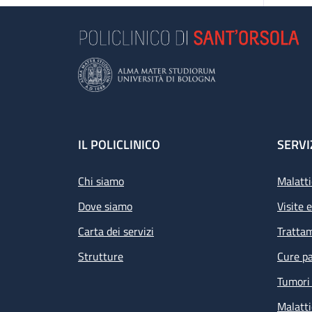
Epa
ve
Footer
IL POLICLINICO
SERVI
Chi siamo
Malatti
Dove siamo
Visite 
Carta dei servizi
Tratta
Strutture
Cure pa
Tumori 
Malatti