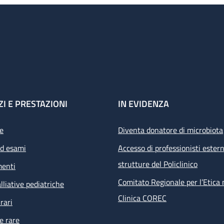
tologici e Chirurgici del Pad 28 Presenza Personale Medico 8.00 - 
nerdì
ZI E PRESTAZIONI
IN EVIDENZA
e
Diventa donatore di microbiota
ed esami
Accesso di professionisti estern
strutture del Policlinico
menti
Comitato Regionale per l’Etica 
lliative pediatriche
Clinica COREC
rari
e rare