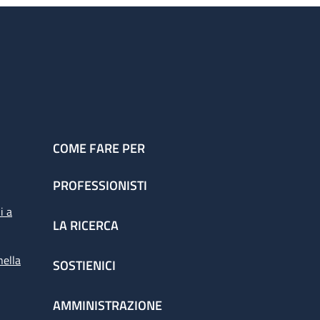
16.00: 1 medico strutturato dal lunedì al
COME FARE PER
PROFESSIONISTI
i a
LA RICERCA
nella
SOSTIENICI
AMMINISTRAZIONE