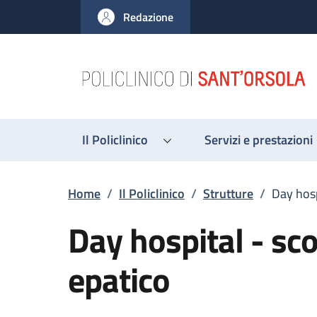
Salta al contenuto principale
Skip to footer content
Redazione
Il Policlinico
Servizi e prestazioni
Briciole di pane
Home
/
Il Policlinico
/
Strutture
/
Day hosp
Day hospital - sc
epatico