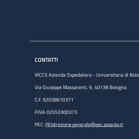
CONTATTI
IRCCS Azienda Ospedaliero - Universitaria di Bol
Via Giuseppe Massarenti, 9, 40138 Bologna
C.F. 92038610371
P.IVA 02553300373
PEC:
PEIdirezione.generale@pec.aosp.bo.it