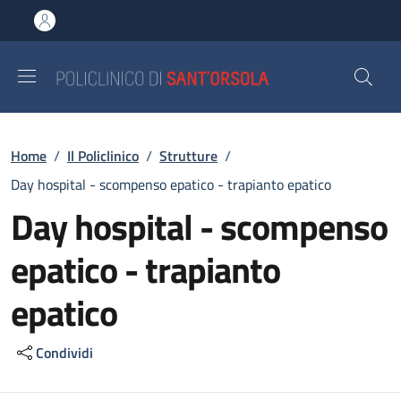
Salta al contenuto principale
Skip to footer content
Briciole di pane
Home
/
Il Policlinico
/
Strutture
/
Day hospital - scompenso epatico - trapianto epatico
Day hospital - scompenso
epatico - trapianto
epatico
Condividi