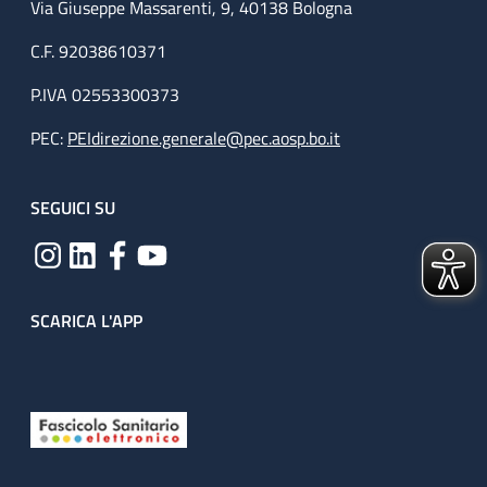
Via Giuseppe Massarenti, 9, 40138 Bologna
C.F. 92038610371
P.IVA 02553300373
PEC:
PEIdirezione.generale@pec.aosp.bo.it
SEGUICI SU
SCARICA L'APP