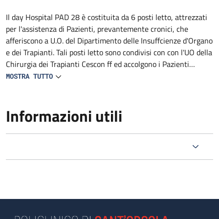
Descrizione
Il day Hospital PAD 28 è costituita da 6 posti letto, attrezzati
per l'assistenza di Pazienti, prevantemente cronici, che
afferiscono a U.O. del Dipartimento delle Insuffcienze d'Organo
e dei Trapianti. Tali posti letto sono condivisi con con l'UO della
Chirurgia dei Trapianti Cescon ff ed accolgono i Pazienti
chirurgici, post chirurgici o medici che necessitano di
MOSTRA TUTTO
valutazione pre-operatoria, valutazione delle complicanze
post trapianto; Pazienti affetti da scompenso epatico con
Informazioni utili
potenziale indicazione a trapianto di fegato. L'accoglimento è
di competenza dell'infermiere del Day Hospital.Vengono fornite
informazioni sulla organizzazione generale del Servizio
(somministrazione della terapia, eventuali indagini
programmate). L'esame clinico iniziale viene effettuato dal
medico del Day Hospital mentre l’anamnesi infermieristica è di
competenza dell'infermiere in servizio; a queste due figure è
deputato il compito rispettivamente della compilazione della
cartella clinica e della cartella infermieristica. Il medico di Day
Hospital coordina il percorso diagnostico-terapeutico del