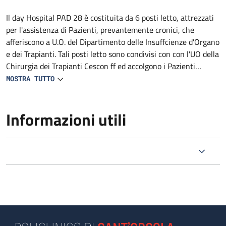
Descrizione
Il day Hospital PAD 28 è costituita da 6 posti letto, attrezzati
per l'assistenza di Pazienti, prevantemente cronici, che
afferiscono a U.O. del Dipartimento delle Insuffcienze d'Organo
e dei Trapianti. Tali posti letto sono condivisi con con l'UO della
Chirurgia dei Trapianti Cescon ff ed accolgono i Pazienti
chirurgici, post chirurgici o medici che necessitano di
MOSTRA TUTTO
valutazione pre-operatoria, valutazione delle complicanze
post trapianto; Pazienti affetti da scompenso epatico con
Informazioni utili
potenziale indicazione a trapianto di fegato. L'accoglimento è
di competenza dell'infermiere del Day Hospital.Vengono fornite
informazioni sulla organizzazione generale del Servizio
(somministrazione della terapia, eventuali indagini
programmate). L'esame clinico iniziale viene effettuato dal
medico del Day Hospital mentre l’anamnesi infermieristica è di
competenza dell'infermiere in servizio; a queste due figure è
deputato il compito rispettivamente della compilazione della
cartella clinica e della cartella infermieristica. Il medico di Day
Hospital coordina il percorso diagnostico-terapeutico del