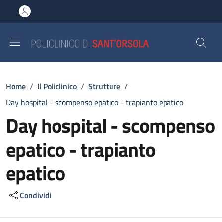
Salta al contenuto principale
Skip to footer content
Briciole di pane
Home
/
Il Policlinico
/
Strutture
/
Day hospital - scompenso epatico - trapianto epatico
Day hospital - scompenso
epatico - trapianto
epatico
Condividi