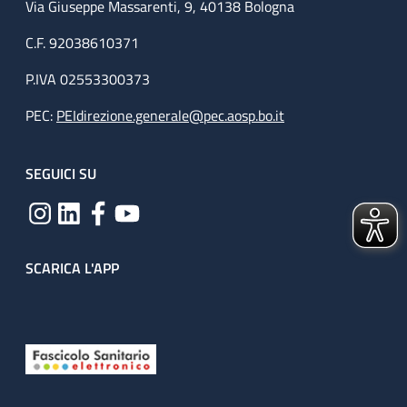
Via Giuseppe Massarenti, 9, 40138 Bologna
C.F. 92038610371
P.IVA 02553300373
PEC:
PEIdirezione.generale@pec.aosp.bo.it
SEGUICI SU
SCARICA L'APP