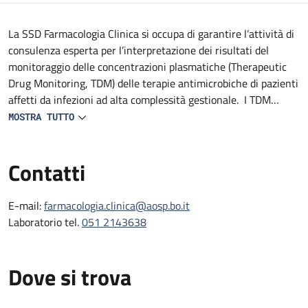
Descrizione
La SSD Farmacologia Clinica si occupa di garantire l’attività di
consulenza esperta per l’interpretazione dei risultati del
monitoraggio delle concentrazioni plasmatiche (Therapeutic
Drug Monitoring, TDM) delle terapie antimicrobiche di pazienti
affetti da infezioni ad alta complessità gestionale. I TDM
vengono eseguiti in parte presso il Laboratorio Unico
MOSTRA TUTTO
Metropolitano (LUM) e in parte presso il Laboratorio di
Farmacologia Clinica interno alla struttura. Lo scopo è di
Contatti
ottimizzare in real-time l’esposizione plasmatica a tali farmaci
per massimizzarne l’efficacia mediante una personalizzazione
della posologia.
E-mail:
farmacologia.clinica@aosp.bo.it
Laboratorio tel.
051 2143638
Dove si trova