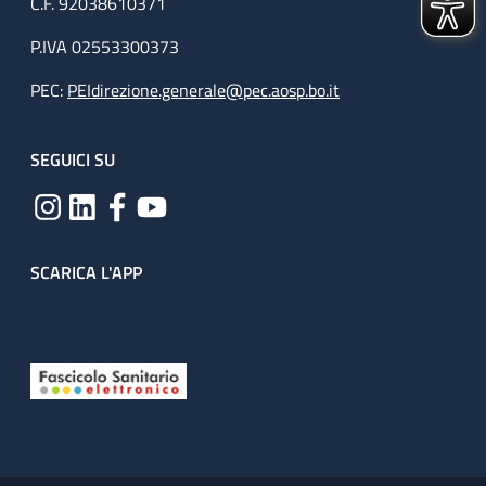
C.F. 92038610371
P.IVA 02553300373
PEC:
PEIdirezione.generale@pec.aosp.bo.it
SEGUICI SU
SCARICA L'APP