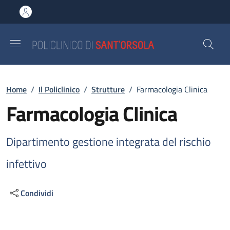
Salta al contenuto principale
Skip to footer content
Briciole di pane
Home
/
Il Policlinico
/
Strutture
/
Farmacologia Clinica
Farmacologia Clinica
Dipartimento gestione integrata del rischio
infettivo
Condividi