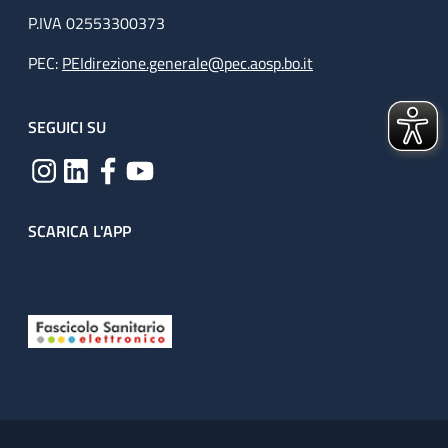
P.IVA 02553300373
PEC:
PEIdirezione.generale@pec.aosp.bo.it
SEGUICI SU
SCARICA L'APP
Useful links section
Small prints