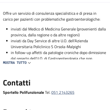
Descrizione
Offre un servizio di consulenza specialistica e di presa in
carico per pazienti con problematiche gastroenterologiche:
inviati dal Medico di Medicina Generale (provenienti dalla
provincia, dalla regione o da altre regioni)
inviati da Day Service di altre U.O. dell'Azienda
Universitaria Policlinico S Orsola-Malpighi
in follow-up affetti da patologie croniche dopo dimissione
dal reparto dell'U.O. di Gastroenterologia che non
MOSTRA TUTTO
accedono agli ambulatori specialistici
in follow-up affetti da patologie croniche ambulatoriali
malattie infiammatorie croniche intestinali (IBD)
Contatti
Sportello Polifunzionale
Tel.
051 2143265