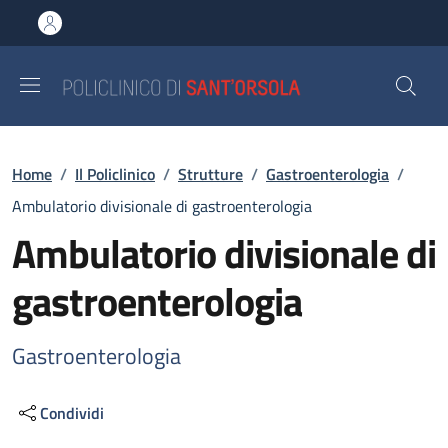
Salta al contenuto principale
Skip to footer content
Briciole di pane
Home
/
Il Policlinico
/
Strutture
/
Gastroenterologia
/
Ambulatorio divisionale di gastroenterologia
Ambulatorio divisionale di
gastroenterologia
Gastroenterologia
Condividi