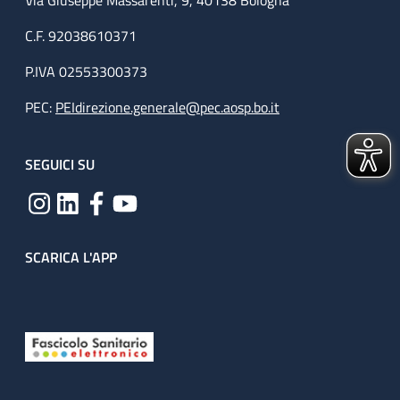
Via Giuseppe Massarenti, 9, 40138 Bologna
C.F. 92038610371
P.IVA 02553300373
PEC:
PEIdirezione.generale@pec.aosp.bo.it
SEGUICI SU
SCARICA L'APP