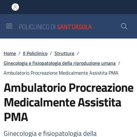
Salta al contenuto principale
Skip to footer content
Briciole di pane
Home
/
Il Policlinico
/
Strutture
/
Ginecologia e fisiopatologia della riproduzione umana
/
Ambulatorio Procreazione Medicalmente Assistita PMA
Ambulatorio Procreazione
Medicalmente Assistita
PMA
Ginecologia e fisiopatologia della