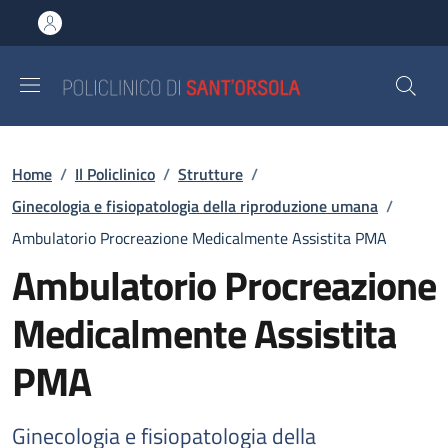
Salta al contenuto principale
Skip to footer content
Briciole di pane
Home
/
Il Policlinico
/
Strutture
/
Ginecologia e fisiopatologia della riproduzione umana
/
Ambulatorio Procreazione Medicalmente Assistita PMA
Ambulatorio Procreazione
Medicalmente Assistita
PMA
Ginecologia e fisiopatologia della