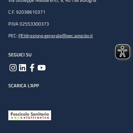
Via Giuseppe Massarenti, 9, 40138 Bologna
C.F. 92038610371
P.IVA 02553300373
PEC:
PEIdirezione.generale@pec.aosp.bo.it
SEGUICI SU
SCARICA L'APP