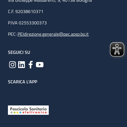
Via Giuseppe Massarenti, 9, 40138 Bologna
C.F. 92038610371
P.IVA 02553300373
PEC:
PEIdirezione.generale@pec.aosp.bo.it
SEGUICI SU
SCARICA L'APP