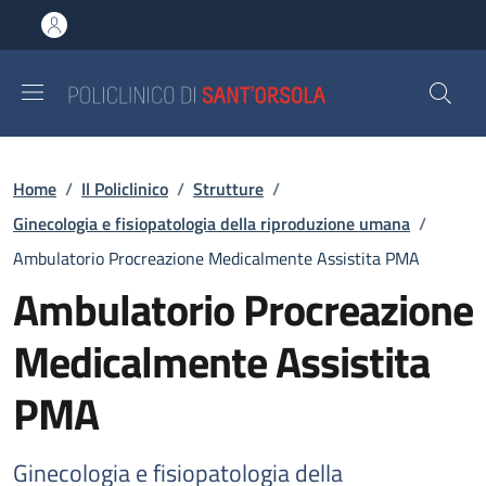
Salta al contenuto principale
Skip to footer content
Briciole di pane
Home
/
Il Policlinico
/
Strutture
/
Ginecologia e fisiopatologia della riproduzione umana
/
Ambulatorio Procreazione Medicalmente Assistita PMA
Ambulatorio Procreazione
Medicalmente Assistita
PMA
Ginecologia e fisiopatologia della