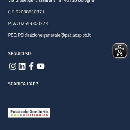
Via Giuseppe Massarenti, 9, 40138 Bologna
C.F. 92038610371
P.IVA 02553300373
PEC:
PEIdirezione.generale@pec.aosp.bo.it
SEGUICI SU
SCARICA L'APP