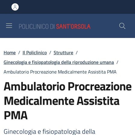
Salta al contenuto principale
Skip to footer content
Briciole di pane
Home
/
Il Policlinico
/
Strutture
/
Ginecologia e fisiopatologia della riproduzione umana
/
Ambulatorio Procreazione Medicalmente Assistita PMA
Ambulatorio Procreazione
Medicalmente Assistita
PMA
Ginecologia e fisiopatologia della