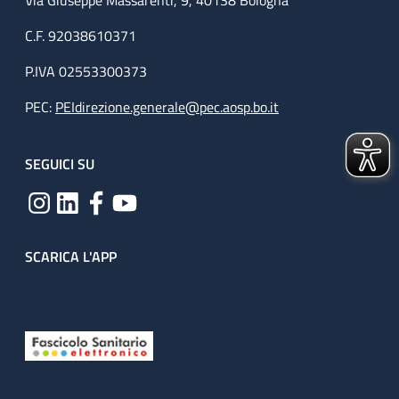
Via Giuseppe Massarenti, 9, 40138 Bologna
C.F. 92038610371
P.IVA 02553300373
PEC:
PEIdirezione.generale@pec.aosp.bo.it
SEGUICI SU
SCARICA L'APP