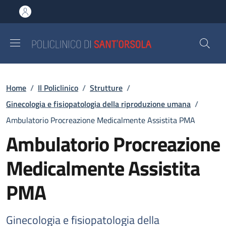
Salta al contenuto principale
Skip to footer content
Briciole di pane
Home
/
Il Policlinico
/
Strutture
/
Ginecologia e fisiopatologia della riproduzione umana
/
Ambulatorio Procreazione Medicalmente Assistita PMA
Ambulatorio Procreazione
Medicalmente Assistita
PMA
Ginecologia e fisiopatologia della