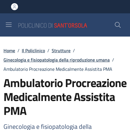
Salta al contenuto principale
Skip to footer content
Briciole di pane
Home
/
Il Policlinico
/
Strutture
/
Ginecologia e fisiopatologia della riproduzione umana
/
Ambulatorio Procreazione Medicalmente Assistita PMA
Ambulatorio Procreazione
Medicalmente Assistita
PMA
Ginecologia e fisiopatologia della