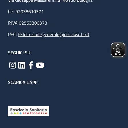
Via Giuseppe Massarenti, 9, 40138 Bologna
C.F. 92038610371
P.IVA 02553300373
PEC:
PEIdirezione.generale@pec.aosp.bo.it
SEGUICI SU
SCARICA L'APP