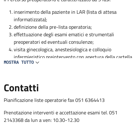
inserimento della paziente in LAR (lista di attesa
informatizzata);
definizione della pre-lista operatoria;
effettuazione degli esami ematici e strumentali
preoperatori ed eventuali consulenze;
visita ginecologica, anestesiologica e colloquio
infermieristico preintervento con apertura della cartella
MOSTRA TUTTO
clinica e infermieristica;
conferma e condivisione della nota operatoria con medico
ginecologo, anestesista e personale infermieristico
Contatti
Pianificazione liste operatorie fax 051 6364413
Prenotazione interventi e accettazione esami tel. 051
2143368 da lun a ven: 10.30-12.30