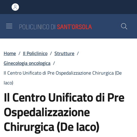
Salta al contenuto principale
Skip to footer content
Briciole di pane
Home
/
Il Policlinico
/
Strutture
/
Ginecologia oncologica
/
Il Centro Unificato di Pre Ospedalizzazione Chirurgica (De
Iaco)
Il Centro Unificato di Pre
Ospedalizzazione
Chirurgica (De Iaco)