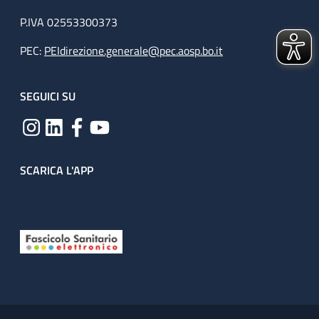
P.IVA 02553300373
PEC:
PEIdirezione.generale@pec.aosp.bo.it
SEGUICI SU
SCARICA L'APP
Useful links section
Small prints