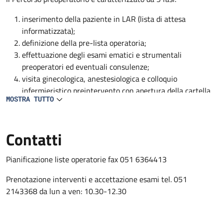
inserimento della paziente in LAR (lista di attesa
informatizzata);
definizione della pre-lista operatoria;
effettuazione degli esami ematici e strumentali
preoperatori ed eventuali consulenze;
visita ginecologica, anestesiologica e colloquio
infermieristico preintervento con apertura della cartella
MOSTRA TUTTO
clinica e infermieristica;
conferma e condivisione della nota operatoria con medico
ginecologo, anestesista e personale infermieristico
Contatti
Pianificazione liste operatorie fax 051 6364413
Prenotazione interventi e accettazione esami tel. 051
2143368 da lun a ven: 10.30-12.30