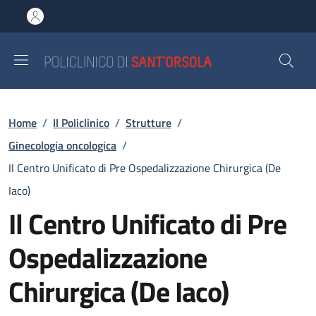
Salta al contenuto principale
Skip to footer content
Briciole di pane
Home
/
Il Policlinico
/
Strutture
/
Ginecologia oncologica
/
Il Centro Unificato di Pre Ospedalizzazione Chirurgica (De
Iaco)
Il Centro Unificato di Pre
Ospedalizzazione
Chirurgica (De Iaco)