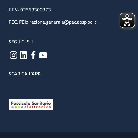
P.IVA 02553300373
PEC:
PEIdirezione.generale@pec.aosp.bo.it
SEGUICI SU
SCARICA L'APP
Useful links section
Small prints