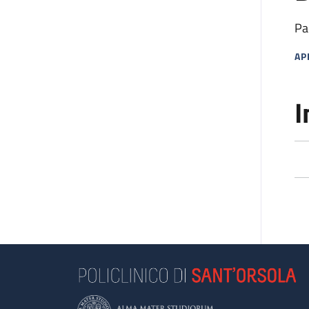
Pa
AP
MA
I