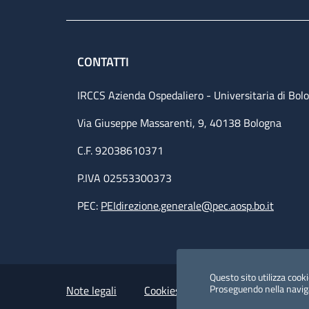
CONTATTI
IRCCS Azienda Ospedaliero - Universitaria di Bol
Via Giuseppe Massarenti, 9, 40138 Bologna
C.F. 92038610371
P.IVA 02553300373
PEC:
PEIdirezione.generale@pec.aosp.bo.it
Small prints
Useful links section
Questo sito utilizza cookie
Proseguendo nella navigaz
Note legali
Cookies Policy
Policy privacy 