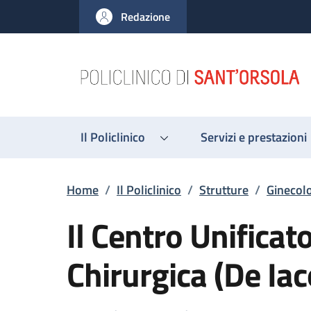
Salta al contenuto principale
Skip to footer content
Redazione
Il Policlinico
Servizi e prestazioni
Briciole di pane
Home
/
Il Policlinico
/
Strutture
/
Ginecolo
Il Centro Unificat
Chirurgica (De Iac