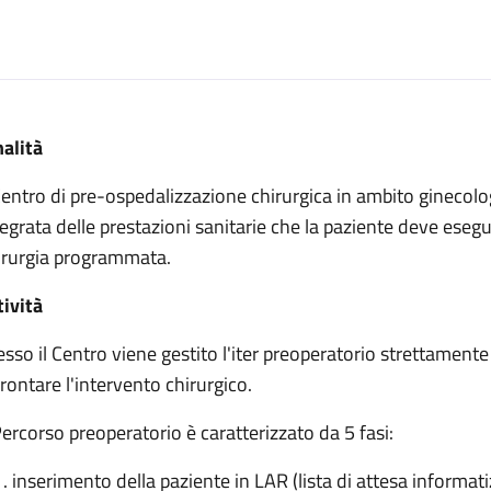
escrizione
nalità
e Ospedalizzazione Chirurgica (De Iaco)
 Centro di pre-ospedalizzazione chirurgica in ambito ginecolo
pedalizzazione Chirurgica (De Iaco)
tegrata delle prestazioni sanitarie che la paziente deve esegu
re Ospedalizzazione Chirurgica (De Iaco)
irurgia programmata.
di Pre Ospedalizzazione Chirurgica (De Iaco)
tività
esso il Centro viene gestito l'iter preoperatorio strettamente
frontare l'intervento chirurgico.
 Percorso preoperatorio è caratterizzato da 5 fasi:
inserimento della paziente in LAR (lista di attesa informati