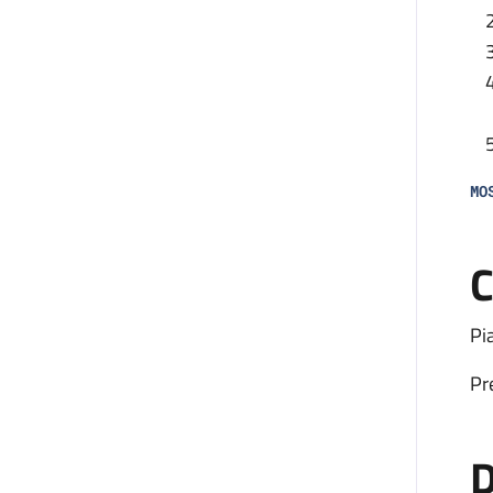
MO
C
Pi
Pr
D