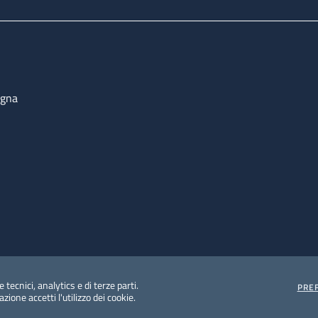
ogna
 tecnici, analytics e di terze parti.
PRE
ione accetti l'utilizzo dei cookie.
e protezione del dato personale
Albo pretorio on-line
Dic