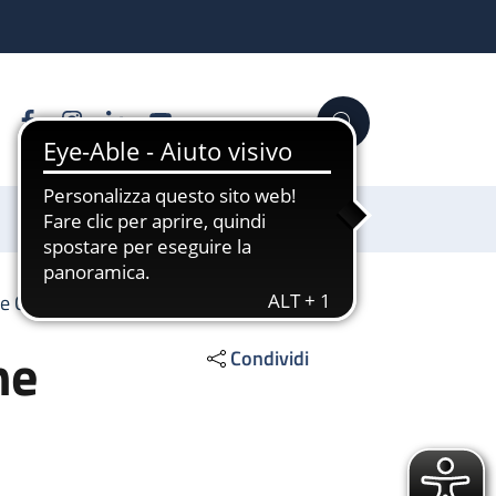
Facebook
Instagram
Linkedin
YouTube
Cerca
Sostienici
e Chirurgica (De Iaco)
ne
Condividi