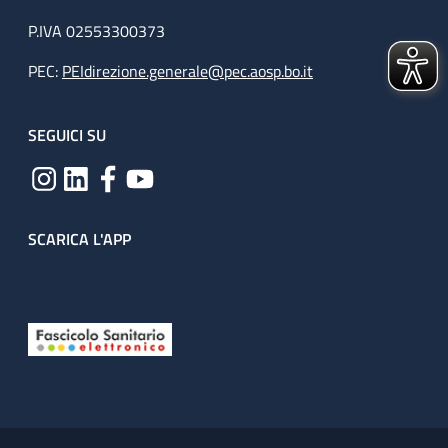
P.IVA 02553300373
PEC:
PEIdirezione.generale@pec.aosp.bo.it
SEGUICI SU
SCARICA L'APP
Useful links section
Small prints