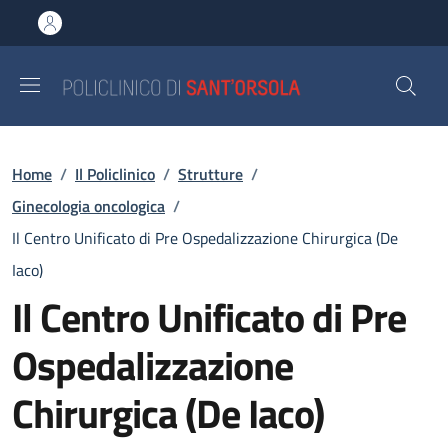
Salta al contenuto principale
Skip to footer content
Briciole di pane
Home
/
Il Policlinico
/
Strutture
/
Ginecologia oncologica
/
Il Centro Unificato di Pre Ospedalizzazione Chirurgica (De
Iaco)
Il Centro Unificato di Pre
Ospedalizzazione
Chirurgica (De Iaco)