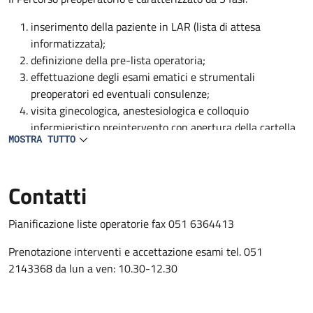
inserimento della paziente in LAR (lista di attesa
informatizzata);
definizione della pre-lista operatoria;
effettuazione degli esami ematici e strumentali
preoperatori ed eventuali consulenze;
visita ginecologica, anestesiologica e colloquio
infermieristico preintervento con apertura della cartella
MOSTRA TUTTO
clinica e infermieristica;
conferma e condivisione della nota operatoria con medico
ginecologo, anestesista e personale infermieristico
Contatti
Pianificazione liste operatorie fax 051 6364413
Prenotazione interventi e accettazione esami tel. 051
2143368 da lun a ven: 10.30-12.30