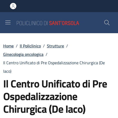
Salta al contenuto principale
Skip to footer content
Briciole di pane
Home
/
Il Policlinico
/
Strutture
/
Ginecologia oncologica
/
Il Centro Unificato di Pre Ospedalizzazione Chirurgica (De
Iaco)
Il Centro Unificato di Pre
Ospedalizzazione
Chirurgica (De Iaco)