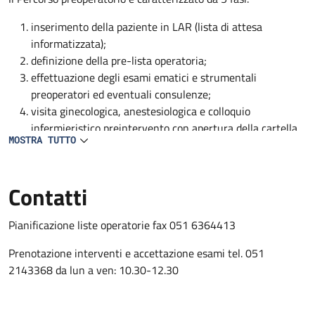
inserimento della paziente in LAR (lista di attesa
informatizzata);
definizione della pre-lista operatoria;
effettuazione degli esami ematici e strumentali
preoperatori ed eventuali consulenze;
visita ginecologica, anestesiologica e colloquio
infermieristico preintervento con apertura della cartella
MOSTRA TUTTO
clinica e infermieristica;
conferma e condivisione della nota operatoria con medico
ginecologo, anestesista e personale infermieristico
Contatti
Pianificazione liste operatorie fax 051 6364413
Prenotazione interventi e accettazione esami tel. 051
2143368 da lun a ven: 10.30-12.30