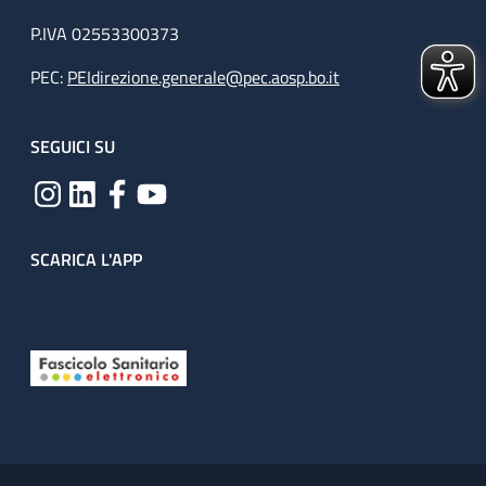
P.IVA 02553300373
PEC:
PEIdirezione.generale@pec.aosp.bo.it
SEGUICI SU
SCARICA L'APP
Useful links section
Small prints