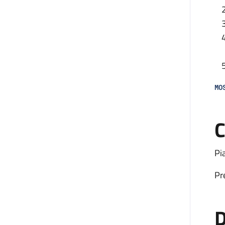
MO
C
Pi
Pr
D