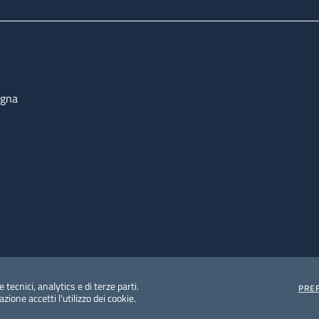
ogna
 tecnici, analytics e di terze parti.
PRE
ione accetti l'utilizzo dei cookie.
e protezione del dato personale
Albo pretorio on-line
Dic