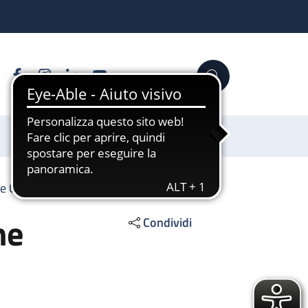
Facebook
Instagram
Linkedin
YouTube
Cerca
Sostienici
e Chirurgica (De Iaco)
ne
Condividi