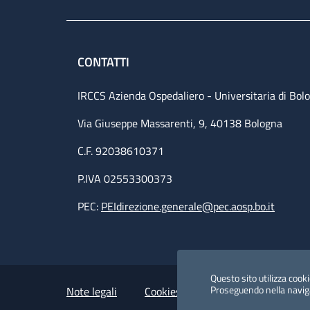
CONTATTI
IRCCS Azienda Ospedaliero - Universitaria di Bol
Via Giuseppe Massarenti, 9, 40138 Bologna
C.F. 92038610371
P.IVA 02553300373
PEC:
PEIdirezione.generale@pec.aosp.bo.it
Small prints
Useful links section
Questo sito utilizza cookie
Proseguendo nella navigaz
Note legali
Cookies Policy
Policy privacy 