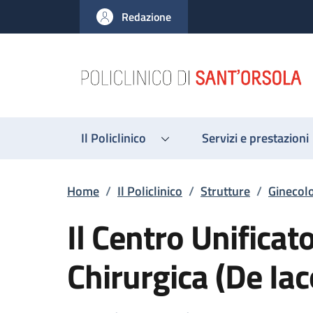
Salta al contenuto principale
Skip to footer content
Redazione
Il Policlinico
Servizi e prestazioni
Briciole di pane
Home
/
Il Policlinico
/
Strutture
/
Ginecolo
Il Centro Unificat
Chirurgica (De Iac