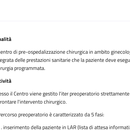
escrizione
nalità
e Ospedalizzazione Chirurgica (De Iaco)
 Centro di pre-ospedalizzazione chirurgica in ambito ginecolo
pedalizzazione Chirurgica (De Iaco)
tegrata delle prestazioni sanitarie che la paziente deve esegu
re Ospedalizzazione Chirurgica (De Iaco)
irurgia programmata.
di Pre Ospedalizzazione Chirurgica (De Iaco)
tività
esso il Centro viene gestito l'iter preoperatorio strettamente
frontare l'intervento chirurgico.
 Percorso preoperatorio è caratterizzato da 5 fasi:
inserimento della paziente in LAR (lista di attesa informati