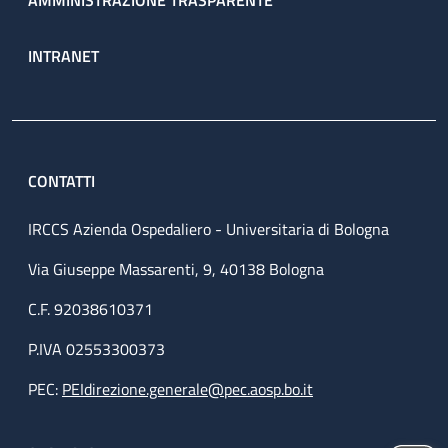
AMMINISTRAZIONE TRASPARENTE
INTRANET
CONTATTI
IRCCS Azienda Ospedaliero - Universitaria di Bologna
Via Giuseppe Massarenti, 9, 40138 Bologna
C.F. 92038610371
P.IVA 02553300373
PEC:
PEIdirezione.generale@pec.aosp.bo.it