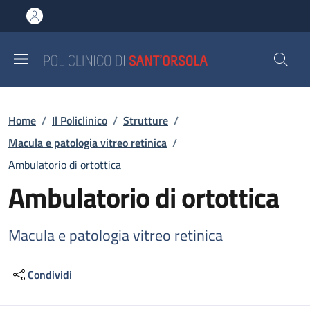
Salta al contenuto principale
Skip to footer content
Briciole di pane
Home
/
Il Policlinico
/
Strutture
/
Macula e patologia vitreo retinica
/
Ambulatorio di ortottica
Ambulatorio di ortottica
Macula e patologia vitreo retinica
Condividi