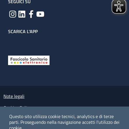
SEGUICI SU
SCARICA L'APP
Useful links section
Small prints
Note legali
Cookies Policy
Questo sito utilizza cookie tecnici, analytics e di terze
Policy privacy e protezione del dato personale
parti.
Proseguendo nella navigazione accetti l'utilizzo dei
cookie.