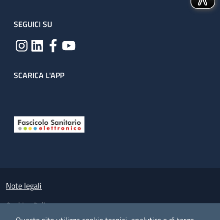
SEGUICI SU
SCARICA L'APP
Useful links section
Small prints
Note legali
Cookies Policy