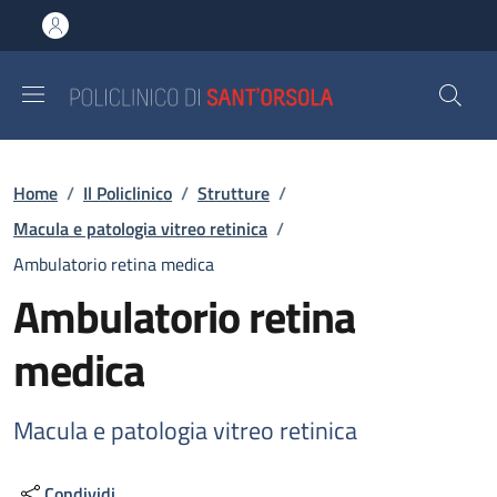
Salta al contenuto principale
Skip to footer content
Briciole di pane
Home
/
Il Policlinico
/
Strutture
/
Macula e patologia vitreo retinica
/
Ambulatorio retina medica
Ambulatorio retina
medica
Macula e patologia vitreo retinica
Condividi