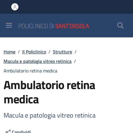
Salta al contenuto principale
Skip to footer content
Briciole di pane
Home
/
Il Policlinico
/
Strutture
/
Macula e patologia vitreo retinica
/
Ambulatorio retina medica
Ambulatorio retina
medica
Macula e patologia vitreo retinica
Condividi