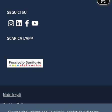
SEGUICI SU
SCARICA L'APP
Useful links section
Small prints
Note legali
Cookies Policy