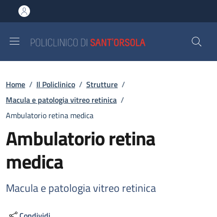
Salta al contenuto principale
Skip to footer content
Briciole di pane
Home
/
Il Policlinico
/
Strutture
/
Macula e patologia vitreo retinica
/
Ambulatorio retina medica
Ambulatorio retina
medica
Macula e patologia vitreo retinica
Condividi