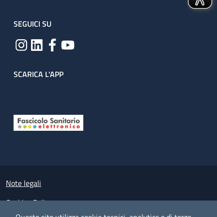
SEGUICI SU
SCARICA L'APP
Useful links section
Small prints
Note legali
Cookies Policy