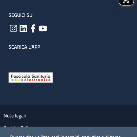
SEGUICI SU
SCARICA L'APP
Useful links section
Small prints
Note legali
Cookies Policy