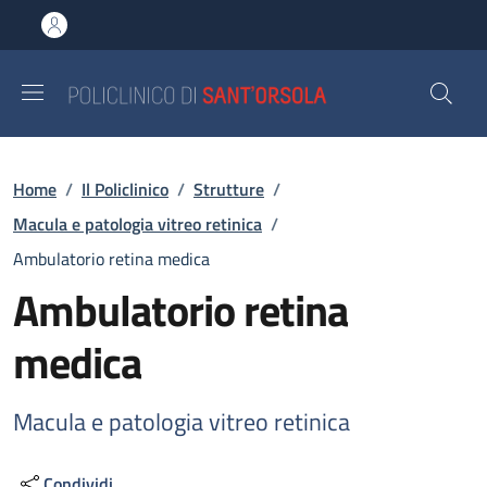
Salta al contenuto principale
Skip to footer content
Briciole di pane
Home
/
Il Policlinico
/
Strutture
/
Macula e patologia vitreo retinica
/
Ambulatorio retina medica
Ambulatorio retina
medica
Macula e patologia vitreo retinica
Condividi