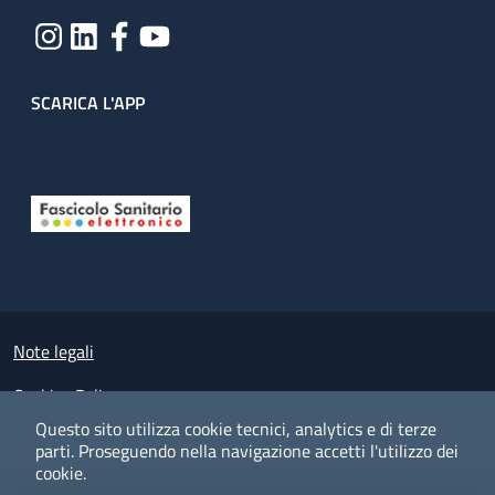
SCARICA L'APP
Useful links section
Small prints
Note legali
Cookies Policy
Questo sito utilizza cookie tecnici, analytics e di terze
Policy privacy e protezione del dato personale
parti.
Proseguendo nella navigazione accetti l'utilizzo dei
cookie.
Albo pretorio on-line