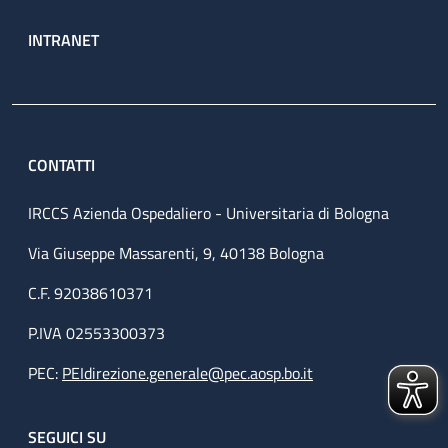
INTRANET
CONTATTI
IRCCS Azienda Ospedaliero - Universitaria di Bologna
Via Giuseppe Massarenti, 9, 40138 Bologna
C.F. 92038610371
P.IVA 02553300373
PEC:
PEIdirezione.generale@pec.aosp.bo.it
SEGUICI SU