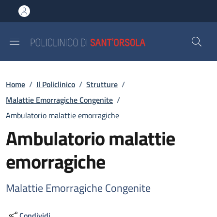
Salta al contenuto principale
Skip to footer content
Briciole di pane
Home
/
Il Policlinico
/
Strutture
/
Malattie Emorragiche Congenite
/
Ambulatorio malattie emorragiche
Ambulatorio malattie
emorragiche
Malattie Emorragiche Congenite
Condividi