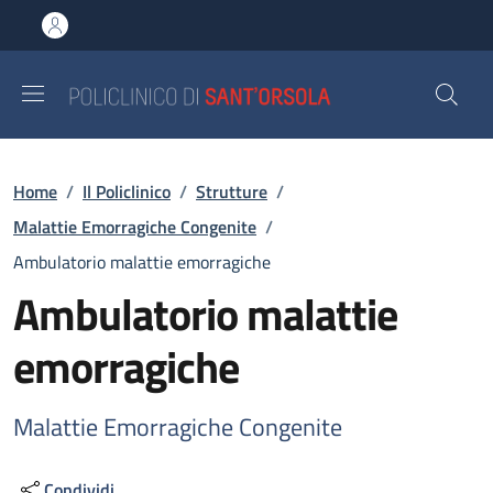
Salta al contenuto principale
Skip to footer content
Briciole di pane
Home
/
Il Policlinico
/
Strutture
/
Malattie Emorragiche Congenite
/
Ambulatorio malattie emorragiche
Ambulatorio malattie
emorragiche
Malattie Emorragiche Congenite
Condividi