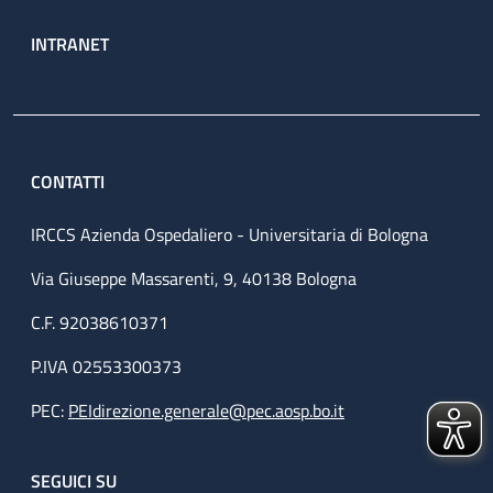
INTRANET
CONTATTI
IRCCS Azienda Ospedaliero - Universitaria di Bologna
Via Giuseppe Massarenti, 9, 40138 Bologna
C.F. 92038610371
P.IVA 02553300373
PEC:
PEIdirezione.generale@pec.aosp.bo.it
SEGUICI SU