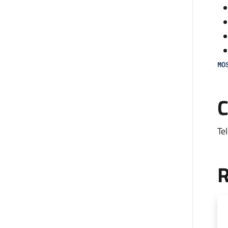
MO
Il
C
an
all
Te
L’
co
R
mon
fa
di