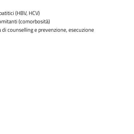
atitici (HBV, HCV)
omitanti (comorbosità)
à di counselling e prevenzione, esecuzione
 terapie per l’infezione da HIV (terapie
rnazionali relativi all’infezione da HIV,
virali.
gendo un’attività assistenziale che
fettuati periodicamente per il
e della terapia antiretrovirale e degli altri
rmacia Ospedaliera con un punto di