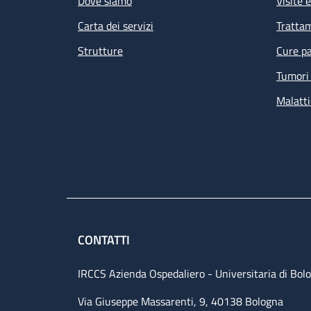
Dove siamo
Visite 
Carta dei servizi
Tratta
Strutture
Cure pa
Tumori 
Malatti
Le
de
am
CONTATTI
IRCCS Azienda Ospedaliero - Universitaria di Bol
Via Giuseppe Massarenti, 9, 40138 Bologna