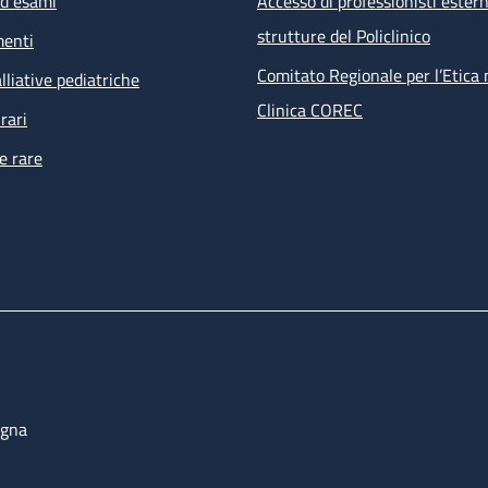
ed esami
Accesso di professionisti estern
visita infettivologica
strutture del Policlinico
menti
visita nefrologica
counselling psicologico
Comitato Regionale per l’Etica 
lliative pediatriche
esami ematochimici, esami microbiologici su feci, urine, e
Clinica COREC
rari
tampone anale per PAP test e ricerca HPV
e rare
ECG
 prestazioni non effettuabili all’interno della struttura ma ri
i percorsi dell’ambulatorio sono prenotate direttamente dal s
bulatoriale complesso (PAC).
ogna