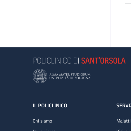
L’
pa
di 
Le
e 
se
Se
L’a
Footer
IL POLICLINICO
SERVI
Chi siamo
Malatti
Pr