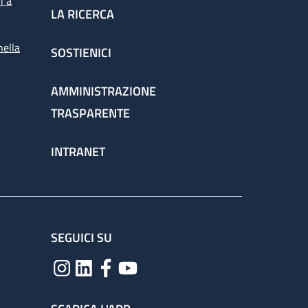
i a
LA RICERCA
nella
SOSTIENICI
spettorato
AMMINISTRAZIONE
TRASPARENTE
chieste dai medici per la corretta gestione
INTRANET
ervizio attraverso il percorso
SEGUICI SU