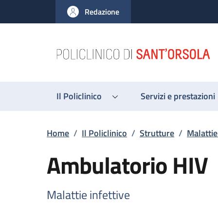
Salta al contenuto principale
Skip to footer content
Redazione
Il Policlinico
Servizi e prestazioni
Briciole di pane
Home
/
Il Policlinico
/
Strutture
/
Malattie
Ambulatorio HIV
Malattie infettive