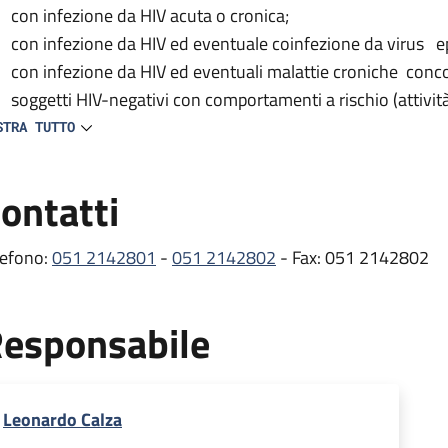
con infezione da HIV acuta o cronica;
con infezione da HIV ed eventuale coinfezione da virus ep
con infezione da HIV ed eventuali malattie croniche conc
soggetti HIV-negativi con comportamenti a rischio (attivit
del test HIV).
STRA TUTTO
 centro provvede inoltre alla prescrizione e distribuzione delle
ontatti
tiretrovirali) e partecipa a vari studi clinici nazionali e inte
e comorbosità e all’efficacia/tollerabilità dei farmaci antiretro
lefono:
051 2142801
-
051 2142802
- Fax: 051 2142802
ambulatorio si occupa dei pazienti con infezione da HIV, svol
mprende gli esami ematici e le visite mediche di controllo ef
esponsabile
itoraggio dell’infezione, oltre alla prescrizione e distribuzion
rmaci per il trattamento delle comorbosità (erogati dalla Fa
stribuzione presso lo stesso Ambulatorio HIV) .
Leonardo Calza