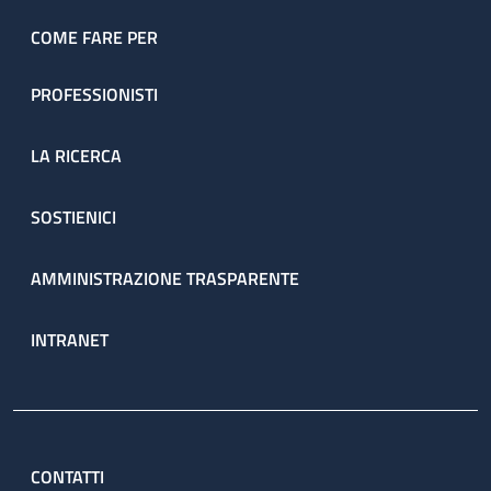
dell’ambulatorio sono prenotate direttamente dal servizio
attraverso il percorso ambulatoriale complesso (PAC).
COME FARE PER
PROFESSIONISTI
LA RICERCA
SOSTIENICI
AMMINISTRAZIONE TRASPARENTE
INTRANET
CONTATTI