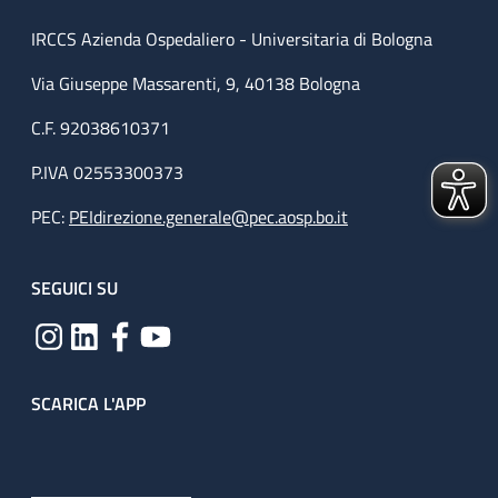
IRCCS Azienda Ospedaliero - Universitaria di Bologna
Via Giuseppe Massarenti, 9, 40138 Bologna
C.F. 92038610371
P.IVA 02553300373
PEC:
PEIdirezione.generale@pec.aosp.bo.it
SEGUICI SU
SCARICA L'APP