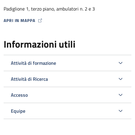
dalla Farmacia Ospedaliera con un punto di distribuzione
Padiglione 1, terzo piano, ambulatori n. 2 e 3
presso lo stesso Ambulatorio HIV) .
APRI IN MAPPA
MAP ICON
Informazioni utili
Attività di formazione
Attività di Ricerca
Accesso
L’ambulatorio si occupa inoltre dello screening e della gestione
delle comorbosità correlate all’infezione da HIV programmando
Equipe
gli esami ematici o strumentali e le visite specialistiche
opportuni nell’ambito del Policlinico.
Viene svolta un’attività di diagnosi e prevenzione