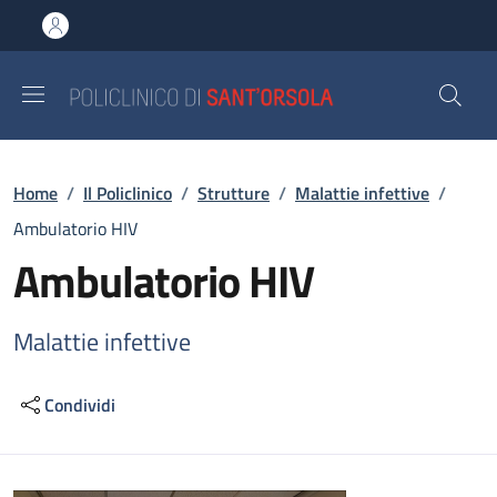
Salta al contenuto principale
Skip to footer content
Briciole di pane
Home
/
Il Policlinico
/
Strutture
/
Malattie infettive
/
Ambulatorio HIV
Ambulatorio HIV
Malattie infettive
Condividi