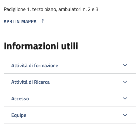
dalla Farmacia Ospedaliera con un punto di distribuzione
Padiglione 1, terzo piano, ambulatori n. 2 e 3
presso lo stesso Ambulatorio HIV) .
APRI IN MAPPA
MAP ICON
Informazioni utili
Attività di formazione
Attività di Ricerca
Accesso
L’ambulatorio si occupa inoltre dello screening e della gestione
delle comorbosità correlate all’infezione da HIV programmando
Equipe
gli esami ematici o strumentali e le visite specialistiche
opportuni nell’ambito del Policlinico.
Viene svolta un’attività di diagnosi e prevenzione