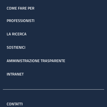
dell’ambulatorio sono prenotate direttamente dal servizio
attraverso il percorso ambulatoriale complesso (PAC).
COME FARE PER
PROFESSIONISTI
LA RICERCA
SOSTIENICI
AMMINISTRAZIONE TRASPARENTE
INTRANET
CONTATTI