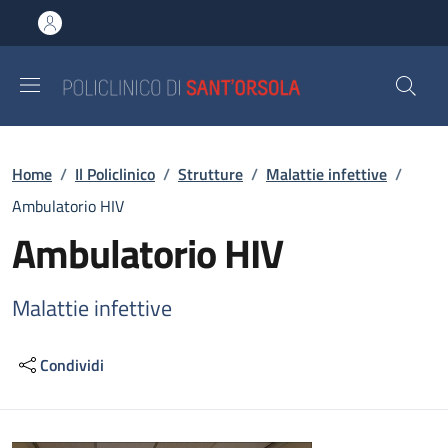
Salta al contenuto principale
Skip to footer content
Briciole di pane
Home
/
Il Policlinico
/
Strutture
/
Malattie infettive
/
Ambulatorio HIV
Ambulatorio HIV
Malattie infettive
Condividi