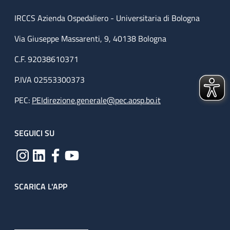
IRCCS Azienda Ospedaliero - Universitaria di Bologna
Via Giuseppe Massarenti, 9, 40138 Bologna
C.F. 92038610371
P.IVA 02553300373
PEC:
PEIdirezione.generale@pec.aosp.bo.it
SEGUICI SU
SCARICA L'APP