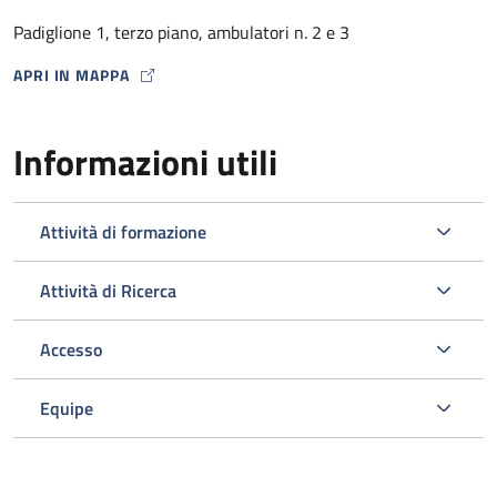
dalla Farmacia Ospedaliera con un punto di distribuzione
Padiglione 1, terzo piano, ambulatori n. 2 e 3
presso lo stesso Ambulatorio HIV) .
APRI IN MAPPA
MAP ICON
Informazioni utili
Attività di formazione
Attività di Ricerca
Accesso
L’ambulatorio si occupa inoltre dello screening e della gestione
delle comorbosità correlate all’infezione da HIV programmando
Equipe
gli esami ematici o strumentali e le visite specialistiche
opportuni nell’ambito del Policlinico.
Viene svolta un’attività di diagnosi e prevenzione