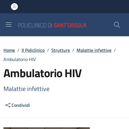
Salta al contenuto principale
Skip to footer content
Briciole di pane
Home
/
Il Policlinico
/
Strutture
/
Malattie infettive
/
Ambulatorio HIV
Ambulatorio HIV
Malattie infettive
Condividi