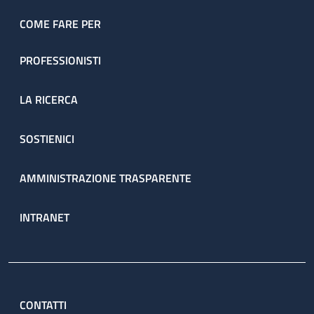
dell’ambulatorio sono prenotate direttamente dal servizio
attraverso il percorso ambulatoriale complesso (PAC).
COME FARE PER
PROFESSIONISTI
LA RICERCA
SOSTIENICI
AMMINISTRAZIONE TRASPARENTE
INTRANET
CONTATTI