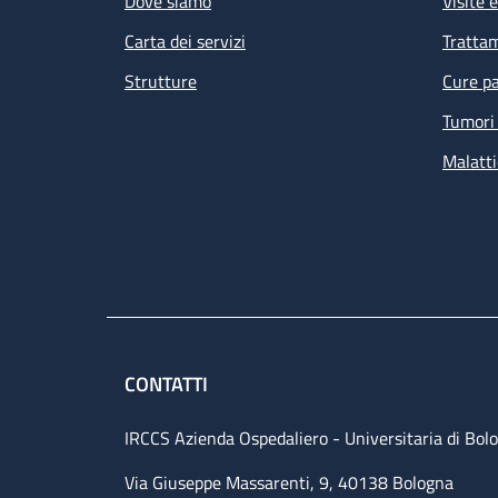
Dove siamo
Visite 
Carta dei servizi
Tratta
Strutture
Cure pa
Tumori 
Malatti
Le
de
am
CONTATTI
IRCCS Azienda Ospedaliero - Universitaria di Bol
Via Giuseppe Massarenti, 9, 40138 Bologna