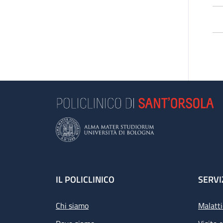
L’
pa
di 
Le
e 
se
Se
L’a
Footer
IL POLICLINICO
SERVI
Chi siamo
Malatti
Pr