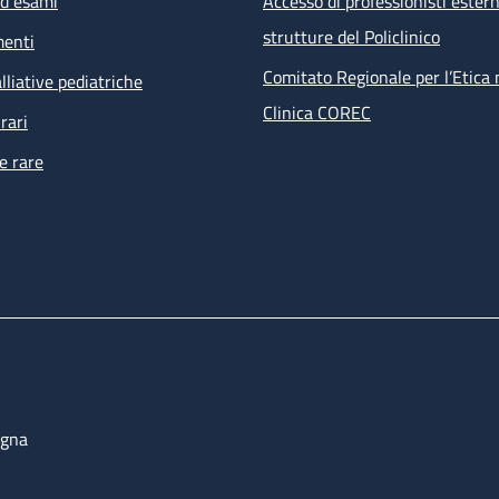
ed esami
Accesso di professionisti estern
visita infettivologica
strutture del Policlinico
menti
visita nefrologica
counselling psicologico
Comitato Regionale per l’Etica 
lliative pediatriche
esami ematochimici, esami microbiologici su feci, urine, e
Clinica COREC
rari
tampone anale per PAP test e ricerca HPV
e rare
ECG
 prestazioni non effettuabili all’interno della struttura ma ri
i percorsi dell’ambulatorio sono prenotate direttamente dal s
bulatoriale complesso (PAC).
ogna