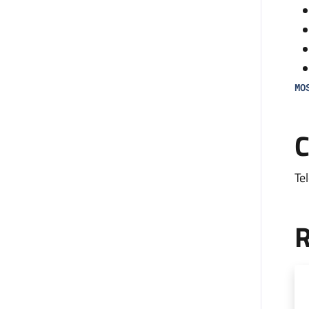
MO
Il
C
an
all
Te
L’
co
R
mon
fa
di