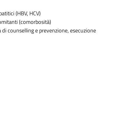
atitici (HBV, HCV)
omitanti (comorbosità)
à di counselling e prevenzione, esecuzione
 terapie per l’infezione da HIV (terapie
rnazionali relativi all’infezione da HIV,
virali.
gendo un’attività assistenziale che
fettuati periodicamente per il
e della terapia antiretrovirale e degli altri
rmacia Ospedaliera con un punto di