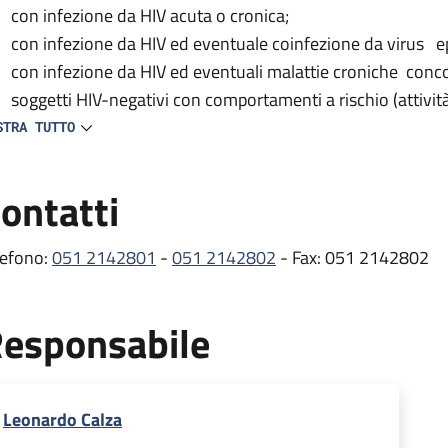
con infezione da HIV acuta o cronica;
con infezione da HIV ed eventuale coinfezione da virus ep
con infezione da HIV ed eventuali malattie croniche conc
soggetti HIV-negativi con comportamenti a rischio (attivit
del test HIV).
STRA TUTTO
 centro provvede inoltre alla prescrizione e distribuzione delle
ontatti
tiretrovirali) e partecipa a vari studi clinici nazionali e inte
e comorbosità e all’efficacia/tollerabilità dei farmaci antiretro
lefono:
051 2142801
-
051 2142802
- Fax: 051 2142802
ambulatorio si occupa dei pazienti con infezione da HIV, svol
mprende gli esami ematici e le visite mediche di controllo ef
esponsabile
itoraggio dell’infezione, oltre alla prescrizione e distribuzion
rmaci per il trattamento delle comorbosità (erogati dalla Fa
stribuzione presso lo stesso Ambulatorio HIV) .
Leonardo Calza