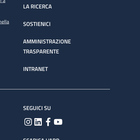
i a
LA RICERCA
nella
SOSTIENICI
spettorato
AMMINISTRAZIONE
TRASPARENTE
chieste dai medici per la corretta gestione
INTRANET
ervizio attraverso il percorso
SEGUICI SU