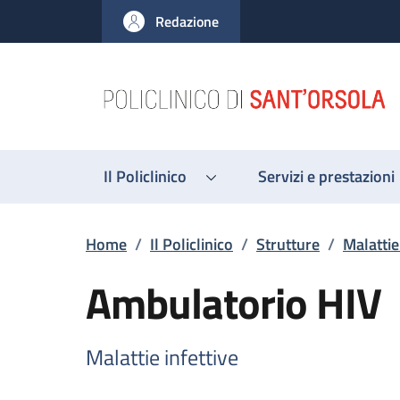
Salta al contenuto principale
Skip to footer content
Redazione
Il Policlinico
Servizi e prestazioni
Briciole di pane
Home
/
Il Policlinico
/
Strutture
/
Malattie
Ambulatorio HIV
Malattie infettive