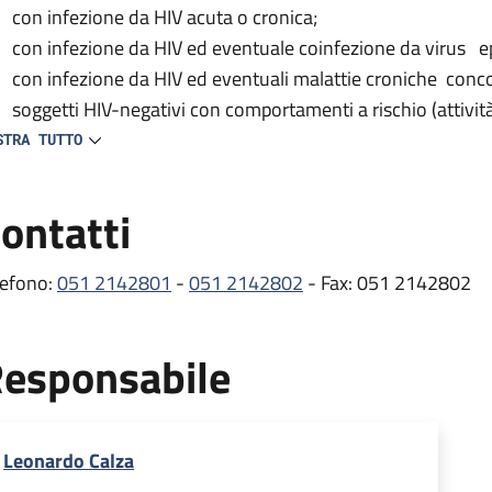
con infezione da HIV acuta o cronica;
con infezione da HIV ed eventuale coinfezione da virus ep
con infezione da HIV ed eventuali malattie croniche conc
soggetti HIV-negativi con comportamenti a rischio (attivit
del test HIV).
STRA TUTTO
 centro provvede inoltre alla prescrizione e distribuzione delle
ontatti
tiretrovirali) e partecipa a vari studi clinici nazionali e inte
e comorbosità e all’efficacia/tollerabilità dei farmaci antiretro
lefono:
051 2142801
-
051 2142802
- Fax: 051 2142802
ambulatorio si occupa dei pazienti con infezione da HIV, svol
mprende gli esami ematici e le visite mediche di controllo ef
esponsabile
itoraggio dell’infezione, oltre alla prescrizione e distribuzion
rmaci per il trattamento delle comorbosità (erogati dalla Fa
stribuzione presso lo stesso Ambulatorio HIV) .
Leonardo Calza