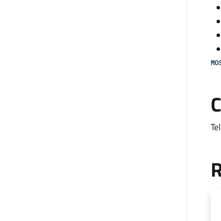
MO
Il
C
an
all
Te
L’
co
R
mon
fa
di