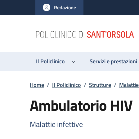
Salta al contenuto principale
Skip to footer content
Redazione
Il Policlinico
Servizi e prestazioni
Briciole di pane
Home
/
Il Policlinico
/
Strutture
/
Malattie
Ambulatorio HIV
Malattie infettive