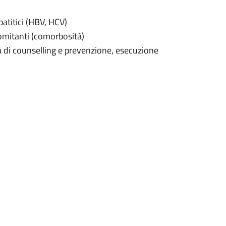
atitici (HBV, HCV)
omitanti (comorbosità)
à di counselling e prevenzione, esecuzione
 terapie per l’infezione da HIV (terapie
rnazionali relativi all’infezione da HIV,
virali.
gendo un’attività assistenziale che
fettuati periodicamente per il
e della terapia antiretrovirale e degli altri
rmacia Ospedaliera con un punto di