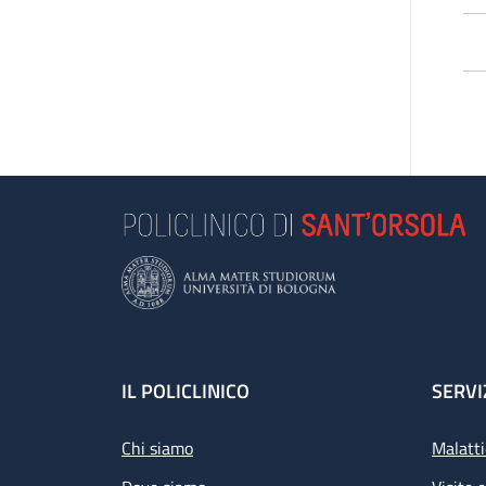
L’
pa
di 
Le
e 
se
Se
L’a
Footer
IL POLICLINICO
SERVI
Chi siamo
Malatti
Pr