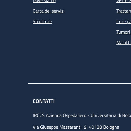
Dove siamo
Visite 
Carta dei servizi
Tratta
Strutture
Cure pa
Tumori 
Malatti
Le
de
am
CONTATTI
IRCCS Azienda Ospedaliero - Universitaria di Bol
Via Giuseppe Massarenti, 9, 40138 Bologna