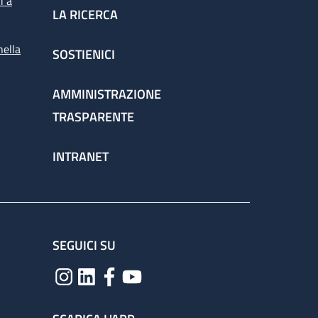
i a
LA RICERCA
nella
SOSTIENICI
spettorato
AMMINISTRAZIONE
TRASPARENTE
chieste dai medici per la corretta gestione
INTRANET
ervizio attraverso il percorso
SEGUICI SU