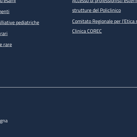
ed esami
Accesso di professionisti estern
visita infettivologica
strutture del Policlinico
menti
visita nefrologica
counselling psicologico
Comitato Regionale per l’Etica 
lliative pediatriche
esami ematochimici, esami microbiologici su feci, urine, e
Clinica COREC
rari
tampone anale per PAP test e ricerca HPV
e rare
ECG
 prestazioni non effettuabili all’interno della struttura ma ri
i percorsi dell’ambulatorio sono prenotate direttamente dal s
bulatoriale complesso (PAC).
ogna