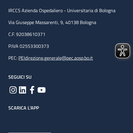
IRCCS Azienda Ospedaliero - Universitaria di Bologna
Via Giuseppe Massarenti, 9, 40138 Bologna
C.F. 92038610371
P.IVA 02553300373
PEC:
PEIdirezione.generale@pec.aosp.bo.it
SEGUICI SU
SCARICA L'APP