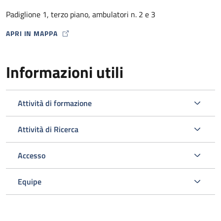
dalla Farmacia Ospedaliera con un punto di distribuzione
Padiglione 1, terzo piano, ambulatori n. 2 e 3
presso lo stesso Ambulatorio HIV) .
APRI IN MAPPA
MAP ICON
Informazioni utili
Attività di formazione
Attività di Ricerca
Accesso
L’ambulatorio si occupa inoltre dello screening e della gestione
delle comorbosità correlate all’infezione da HIV programmando
Equipe
gli esami ematici o strumentali e le visite specialistiche
opportuni nell’ambito del Policlinico.
Viene svolta un’attività di diagnosi e prevenzione