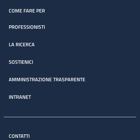
dell’ambulatorio sono prenotate direttamente dal servizio
attraverso il percorso ambulatoriale complesso (PAC).
COME FARE PER
PROFESSIONISTI
LA RICERCA
SOSTIENICI
AMMINISTRAZIONE TRASPARENTE
INTRANET
CONTATTI