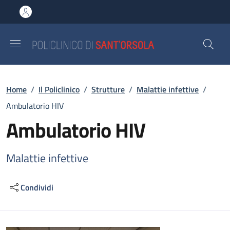
Salta al contenuto principale
Skip to footer content
Briciole di pane
Home
/
Il Policlinico
/
Strutture
/
Malattie infettive
/
Ambulatorio HIV
Ambulatorio HIV
Malattie infettive
Condividi